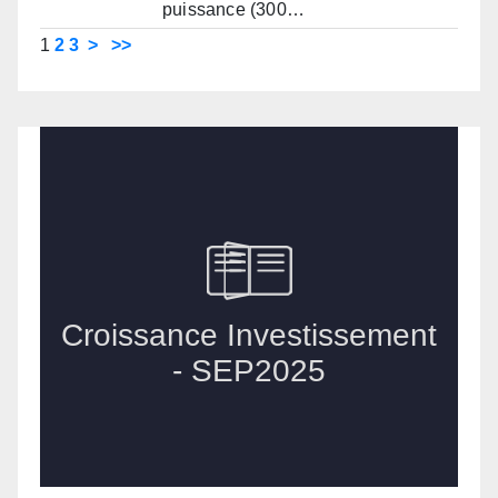
puissance (300…
1
2
3
>
>>