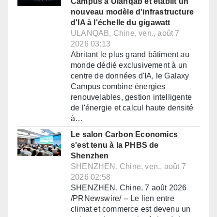
Campus à Ulanqab et établit un
nouveau modèle d'infrastructure
d'IA à l'échelle du gigawatt
ULANQAB, Chine, ven., août 7
2026 03:13
Abritant le plus grand bâtiment au
monde dédié exclusivement à un
centre de données d'IA, le Galaxy
Campus combine énergies
renouvelables, gestion intelligente
de l'énergie et calcul haute densité
à…
Le salon Carbon Economics
s'est tenu à la PHBS de
Shenzhen
SHENZHEN, Chine, ven., août 7
2026 02:58
SHENZHEN, Chine, 7 août 2026
/PRNewswire/ -- Le lien entre
climat et commerce est devenu un