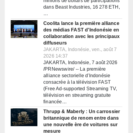
millions de dollars de participations
dans Beast Industries, 16 278 ETH,
…
Coolita lance la première alliance
des médias FAST d'Indonésie en
collaboration avec les principaux
diffuseurs
JAKARTA, Indonésie, ven., août 7
2026 14:37
JAKARTA, Indonésie, 7 août 2026
/PRNewswire/ -- La première
alliance sectorielle d'Indonésie
consacrée à la télévision FAST
(Free Ad-supported Streaming TV,
télévision en streaming gratuite
financée…
Thrupp & Maberly : Un carrossier
britannique de renom entre dans
une nouvelle ère de voitures sur
mesure