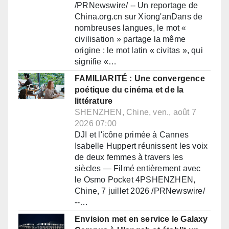
/PRNewswire/ -- Un reportage de
China.org.cn sur Xiong'anDans de
nombreuses langues, le mot «
civilisation » partage la même
origine : le mot latin « civitas », qui
signifie «…
FAMILIARITÉ : Une convergence
poétique du cinéma et de la
littérature
SHENZHEN, Chine, ven., août 7
2026 07:00
DJI et l'icône primée à Cannes
Isabelle Huppert réunissent les voix
de deux femmes à travers les
siècles — Filmé entièrement avec
le Osmo Pocket 4PSHENZHEN,
Chine, 7 juillet 2026 /PRNewswire/
--…
Envision met en service le Galaxy