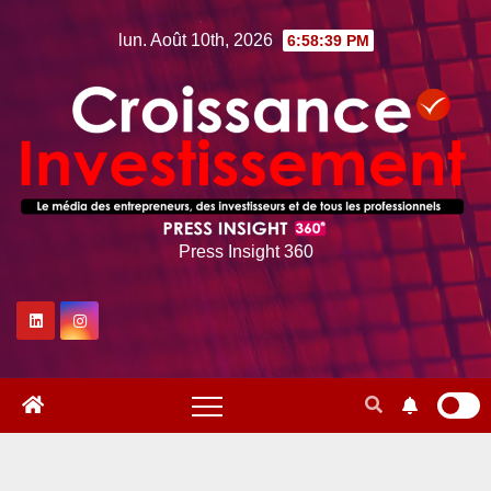
Skip
lun. Août 10th, 2026
6:58:40 PM
to
content
Press Insight 360