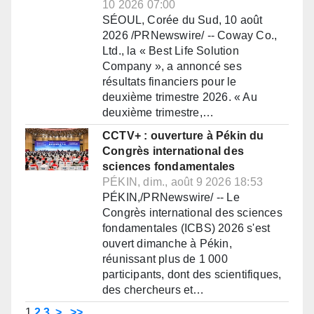
10 2026 07:00
SÉOUL, Corée du Sud, 10 août
2026 /PRNewswire/ -- Coway Co.,
Ltd., la « Best Life Solution
Company », a annoncé ses
résultats financiers pour le
deuxième trimestre 2026. « Au
deuxième trimestre,…
CCTV+ : ouverture à Pékin du
Congrès international des
sciences fondamentales
PÉKIN, dim., août 9 2026 18:53
PÉKIN,/PRNewswire/ -- Le
Congrès international des sciences
fondamentales (ICBS) 2026 s'est
ouvert dimanche à Pékin,
réunissant plus de 1 000
participants, dont des scientifiques,
des chercheurs et…
1
2
3
>
>>