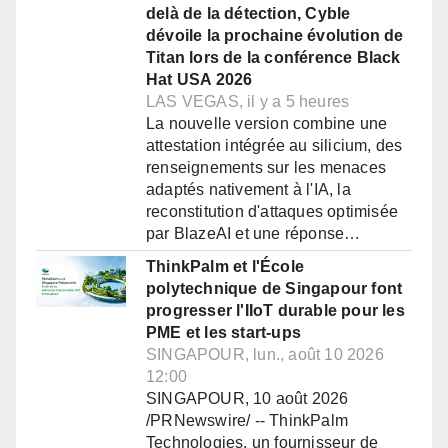
delà de la détection, Cyble
dévoile la prochaine évolution de
Titan lors de la conférence Black
Hat USA 2026
LAS VEGAS, il y a 5 heures
La nouvelle version combine une
attestation intégrée au silicium, des
renseignements sur les menaces
adaptés nativement à l'IA, la
reconstitution d'attaques optimisée
par BlazeAI et une réponse…
ThinkPalm et l'École
polytechnique de Singapour font
progresser l'IIoT durable pour les
PME et les start-ups
SINGAPOUR, lun., août 10 2026
12:00
SINGAPOUR, 10 août 2026
/PRNewswire/ -- ThinkPalm
Technologies, un fournisseur de