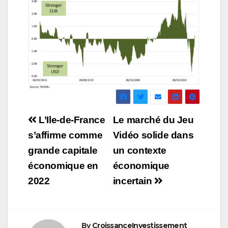
Navigation
L’Ile-de-France
Le marché du Jeu
de
s’affirme comme
Vidéo solide dans
grande capitale
un contexte
l’article
économique en
économique
2022
incertain
By
CroissanceInvestissement