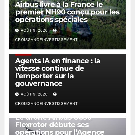
Airbus livre à la France le
premier NH90 conçu pour les
opérations spéciales
AOÛT 9, 2026
CROISSANCEINVESTISSEMENT
FINTECH
Agents IA en finance : la
vitesse continue de
l’emporter sur la
gouvernance
AOÛT 9, 2026
CROISSANCEINVESTISSEMENT
DRONE
Le drone Airbus U030
Flexrotor débute ses
opérations pour l’Agence