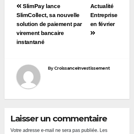
Navigation
SlimPay lance
Actualité
de
SlimCollect, sa nouvelle
Entreprise
solution de paiement par
en février
l’article
virement bancaire
instantané
By
CroissanceInvestissement
Laisser un commentaire
Votre adresse e-mail ne sera pas publiée.
Les