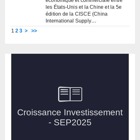
économique et commerciale entre
les États-Unis et la Chine et la 5e
édition de la CISCE (China
International Supply…
1
2
3
>
>>