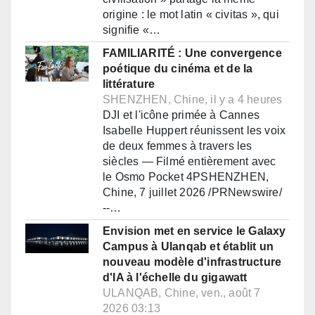
origine : le mot latin « civitas », qui
signifie «…
FAMILIARITÉ : Une convergence
poétique du cinéma et de la
littérature
SHENZHEN, Chine, il y a 4 heures
DJI et l'icône primée à Cannes
Isabelle Huppert réunissent les voix
de deux femmes à travers les
siècles — Filmé entièrement avec
le Osmo Pocket 4PSHENZHEN,
Chine, 7 juillet 2026 /PRNewswire/
--…
Envision met en service le Galaxy
Campus à Ulanqab et établit un
nouveau modèle d'infrastructure
d'IA à l'échelle du gigawatt
ULANQAB, Chine, ven., août 7
2026 03:13