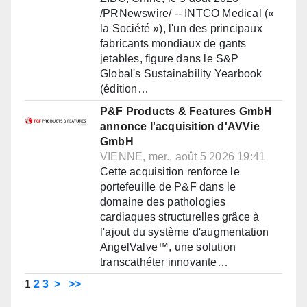
/PRNewswire/ -- INTCO Medical («
la Société »), l'un des principaux
fabricants mondiaux de gants
jetables, figure dans le S&P
Global's Sustainability Yearbook
(édition…
P&F Products & Features GmbH
annonce l'acquisition d'AVVie
GmbH
VIENNE, mer., août 5 2026 19:41
Cette acquisition renforce le
portefeuille de P&F dans le
domaine des pathologies
cardiaques structurelles grâce à
l'ajout du système d'augmentation
AngelValve™, une solution
transcathéter innovante…
1
2
3
>
>>