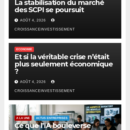
La stabilisation du marché
des SCPI se poursuit
AOÛT 4, 2026
CROISSANCEINVESTISSEMENT
ECONOMIE
Et si la véritable crise n’était
plus seulement économique
?
AOÛT 4, 2026
CROISSANCEINVESTISSEMENT
A LA UNE
ACTUS ENTREPRISES
Ce que l’IA bouleverse