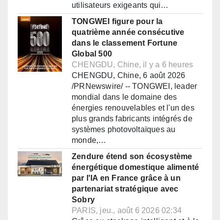
utilisateurs exigeants qui…
TONGWEI figure pour la
quatrième année consécutive
dans le classement Fortune
Global 500
CHENGDU, Chine, il y a 6 heures
CHENGDU, Chine, 6 août 2026
/PRNewswire/ -- TONGWEI, leader
mondial dans le domaine des
énergies renouvelables et l'un des
plus grands fabricants intégrés de
systèmes photovoltaïques au
monde,…
Zendure étend son écosystème
énergétique domestique alimenté
par l'IA en France grâce à un
partenariat stratégique avec
Sobry
PARIS, jeu., août 6 2026 02:34