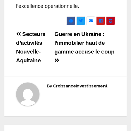
l’excellence opérationnelle.
Navigation
Secteurs
Guerre en Ukraine :
de
d’activités
l’immobilier haut de
Nouvelle-
gamme accuse le coup
l’article
Aquitaine
By
CroissanceInvestissement