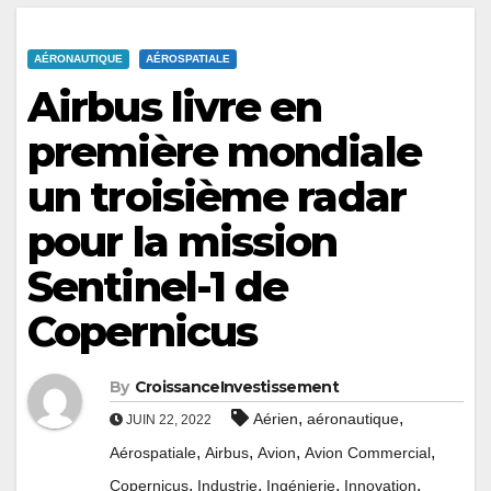
AÉRONAUTIQUE
AÉROSPATIALE
Airbus livre en
première mondiale
un troisième radar
pour la mission
Sentinel-1 de
Copernicus
By
CroissanceInvestissement
,
,
Aérien
aéronautique
JUIN 22, 2022
,
,
,
,
Aérospatiale
Airbus
Avion
Avion Commercial
,
,
,
,
Copernicus
Industrie
Ingénierie
Innovation