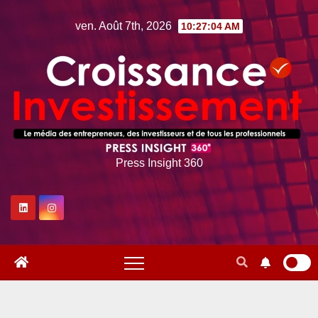
Skip
ven. Août 7th, 2026
10:27:05 AM
to
content
Press Insight 360