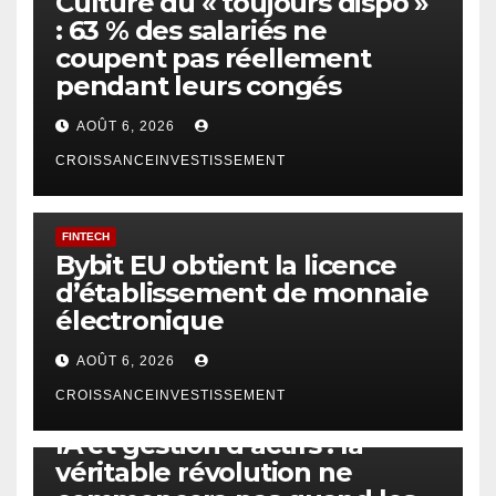
Culture du « toujours dispo »
: 63 % des salariés ne
coupent pas réellement
pendant leurs congés
AOÛT 6, 2026
CROISSANCEINVESTISSEMENT
FINTECH
Bybit EU obtient la licence
d’établissement de monnaie
électronique
AOÛT 6, 2026
CROISSANCEINVESTISSEMENT
IA
TECHNOLOGIE
IA et gestion d’actifs : la
véritable révolution ne