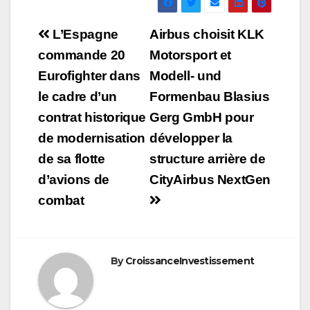
Navigation
L’Espagne
Airbus choisit KLK
de
commande 20
Motorsport et
Eurofighter dans
Modell- und
l’article
le cadre d’un
Formenbau Blasius
contrat historique
Gerg GmbH pour
de modernisation
développer la
de sa flotte
structure arrière de
d’avions de
CityAirbus NextGen
combat
By
CroissanceInvestissement