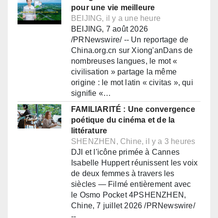
pour une vie meilleure
BEIJING, il y a une heure
BEIJING, 7 août 2026
/PRNewswire/ -- Un reportage de
China.org.cn sur Xiong'anDans de
nombreuses langues, le mot «
civilisation » partage la même
origine : le mot latin « civitas », qui
signifie «…
FAMILIARITÉ : Une convergence
poétique du cinéma et de la
littérature
SHENZHEN, Chine, il y a 3 heures
DJI et l'icône primée à Cannes
Isabelle Huppert réunissent les voix
de deux femmes à travers les
siècles — Filmé entièrement avec
le Osmo Pocket 4PSHENZHEN,
Chine, 7 juillet 2026 /PRNewswire/
--…