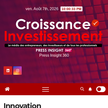
Skip
ven. Août 7th, 2026
10:00:35 PM
to
content
Press Insight 360
Innovation