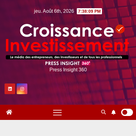
Skip
jeu. Août 6th, 2026
7:38:10 PM
to
content
Press Insight 360