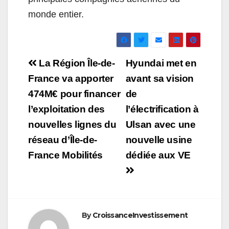
monde entier.
Navigation
La Région Île-de-
Hyundai met en
de
France va apporter
avant sa vision
474M€ pour financer
de
l’article
l’exploitation des
l’électrification à
nouvelles lignes du
Ulsan avec une
réseau d’Île-de-
nouvelle usine
France Mobilités
dédiée aux VE
By
CroissanceInvestissement