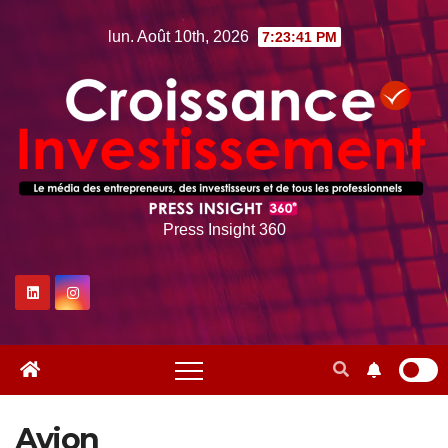
Skip
lun. Août 10th, 2026
7:23:43 PM
to
content
Press Insight 360
Avion