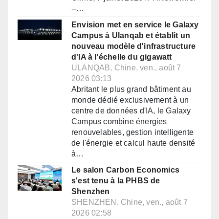
--…
Envision met en service le Galaxy
Campus à Ulanqab et établit un
nouveau modèle d'infrastructure
d'IA à l'échelle du gigawatt
ULANQAB, Chine, ven., août 7
2026 03:13
Abritant le plus grand bâtiment au
monde dédié exclusivement à un
centre de données d'IA, le Galaxy
Campus combine énergies
renouvelables, gestion intelligente
de l'énergie et calcul haute densité
à…
Le salon Carbon Economics
s'est tenu à la PHBS de
Shenzhen
SHENZHEN, Chine, ven., août 7
2026 02:58