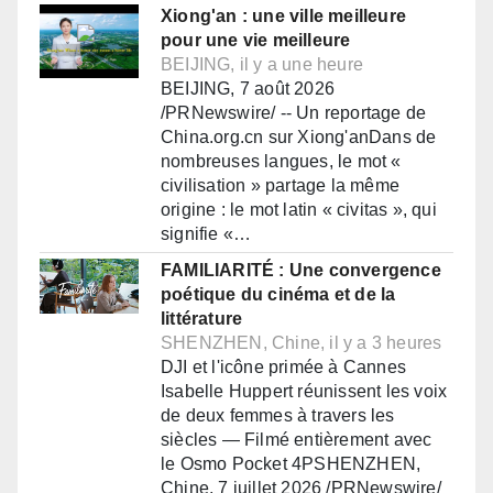
Xiong'an : une ville meilleure
pour une vie meilleure
BEIJING, il y a une heure
BEIJING, 7 août 2026
/PRNewswire/ -- Un reportage de
China.org.cn sur Xiong'anDans de
nombreuses langues, le mot «
civilisation » partage la même
origine : le mot latin « civitas », qui
signifie «…
FAMILIARITÉ : Une convergence
poétique du cinéma et de la
littérature
SHENZHEN, Chine, il y a 3 heures
DJI et l'icône primée à Cannes
Isabelle Huppert réunissent les voix
de deux femmes à travers les
siècles — Filmé entièrement avec
le Osmo Pocket 4PSHENZHEN,
Chine, 7 juillet 2026 /PRNewswire/