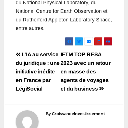
du National Physical Laboratory, du
National Centre for Earth Observation et
du Rutherford Appleton Laboratory Space,
entre autres.
Navigation
L’IA au service
IFTM TOP RESA
de
du juridique : une
2023 avec un retour
initiative inédite
en masse des
l’article
en France par
agents de voyages
LégiSocial
et du business
By
CroissanceInvestissement