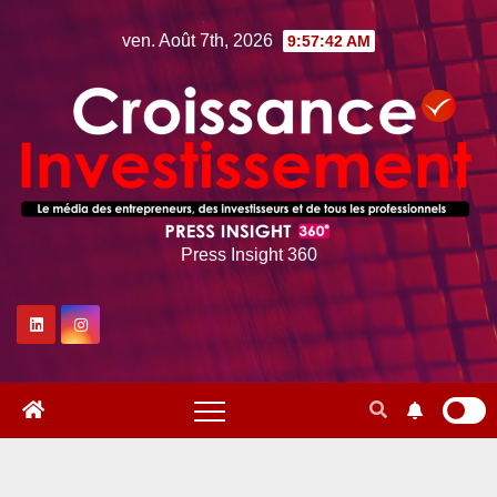
Skip
ven. Août 7th, 2026
9:57:43 AM
to
content
Press Insight 360