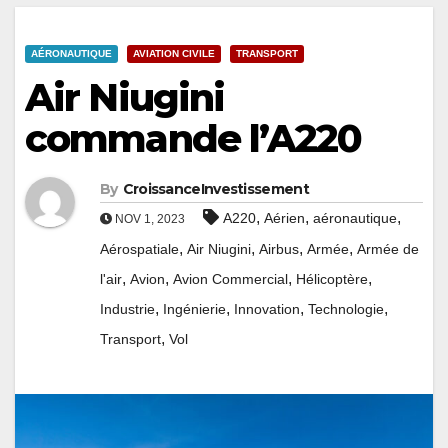
AÉRONAUTIQUE
AVIATION CIVILE
TRANSPORT
Air Niugini
commande l’A220
By
CroissanceInvestissement
,
,
,
A220
Aérien
aéronautique
NOV 1, 2023
,
,
,
,
Aérospatiale
Air Niugini
Airbus
Armée
Armée de
,
,
,
,
l'air
Avion
Avion Commercial
Hélicoptère
,
,
,
,
Industrie
Ingénierie
Innovation
Technologie
,
Transport
Vol