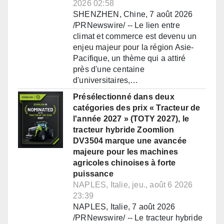
2026 02:58
SHENZHEN, Chine, 7 août 2026
/PRNewswire/ -- Le lien entre
climat et commerce est devenu un
enjeu majeur pour la région Asie-
Pacifique, un thème qui a attiré
près d'une centaine
d'universitaires,…
Présélectionné dans deux
catégories des prix « Tracteur de
l'année 2027 » (TOTY 2027), le
tracteur hybride Zoomlion
DV3504 marque une avancée
majeure pour les machines
agricoles chinoises à forte
puissance
NAPLES, Italie, jeu., août 6 2026
23:39
NAPLES, Italie, 7 août 2026
/PRNewswire/ -- Le tracteur hybride