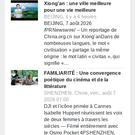
Xiong'an : une ville meilleure
pour une vie meilleure
BEIJING, il y a 4 heures
BEIJING, 7 août 2026
/PRNewswire/ -- Un reportage de
China.org.cn sur Xiong'anDans de
nombreuses langues, le mot «
civilisation » partage la même
origine : le mot latin « civitas », qui
signifie «…
FAMILIARITÉ : Une convergence
poétique du cinéma et de la
littérature
SHENZHEN, Chine, ven., août 7
2026 07:00
DJI et l'icône primée à Cannes
Isabelle Huppert réunissent les voix
de deux femmes à travers les
siècles — Filmé entièrement avec
le Osmo Pocket 4PSHENZHEN,