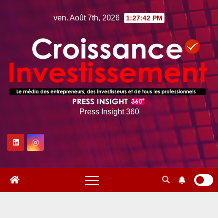
Skip
ven. Août 7th, 2026
1:27:43 PM
to
content
Press Insight 360