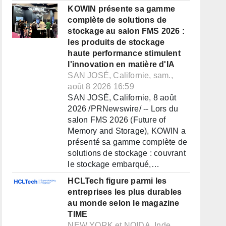
KOWIN présente sa gamme
complète de solutions de
stockage au salon FMS 2026 :
les produits de stockage
haute performance stimulent
l'innovation en matière d'IA
SAN JOSÉ, Californie, sam.,
août 8 2026 16:59
SAN JOSÉ, Californie, 8 août
2026 /PRNewswire/ -- Lors du
salon FMS 2026 (Future of
Memory and Storage), KOWIN a
présenté sa gamme complète de
solutions de stockage : couvrant
le stockage embarqué,…
HCLTech figure parmi les
entreprises les plus durables
au monde selon le magazine
TIME
NEW YORK et NOIDA, Inde,