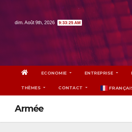
Skip
to
content
dim. Août 9th, 2026
9:33:27 AM
ECONOMIE
ENTREPRISE
THÈMES
CONTACT
FRANÇAI
Armée