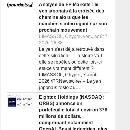
Analyse de FP Markets : le
yen japonais à la croisée des
chemins alors que les
marchés s'interrogent sur son
prochain mouvement
LIMASSOL, Chypre, ven., août 7
2026 16:38
Le yen s'est déjà retrouvé dans
cette situation — l'histoire va-t-
elle se répéter, ou cette fois-ci
est-ce vraiment différent ?
LIMASSOL, Chypre, 7 août
2026 /PRNewswire/ -- Le yen
japonais reste au…
Eightco Holdings (NASDAQ :
ORBS) annonce un
portefeuille total d'environ 378
millions de dollars,
comprenant notamment
OpenAI, Beast Industries, plus