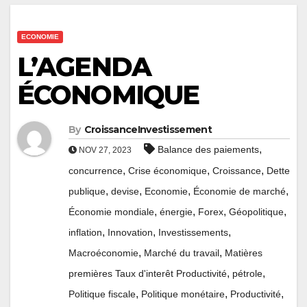
ECONOMIE
L’AGENDA
ÉCONOMIQUE
By
CroissanceInvestissement
,
Balance des paiements
NOV 27, 2023
,
,
,
concurrence
Crise économique
Croissance
Dette
,
,
,
,
publique
devise
Economie
Économie de marché
,
,
,
,
Économie mondiale
énergie
Forex
Géopolitique
,
,
,
inflation
Innovation
Investissements
,
,
Macroéconomie
Marché du travail
Matières
,
,
premières Taux d'interêt Productivité
pétrole
,
,
,
Politique fiscale
Politique monétaire
Productivité