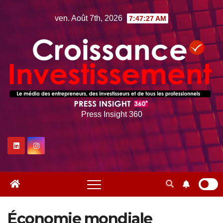
Skip
ven. Août 7th, 2026
7:47:29 AM
to
content
Press Insight 360
Économie mondiale