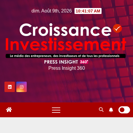
Skip
dim. Août 9th, 2026
10:41:07 AM
to
content
Press Insight 360