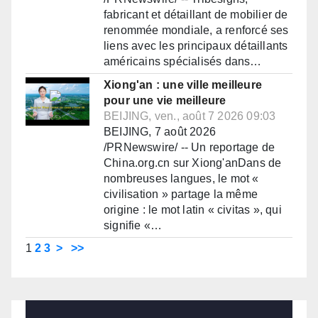
fabricant et détaillant de mobilier de
renommée mondiale, a renforcé ses
liens avec les principaux détaillants
américains spécialisés dans…
Xiong'an : une ville meilleure
pour une vie meilleure
BEIJING, ven., août 7 2026 09:03
BEIJING, 7 août 2026
/PRNewswire/ -- Un reportage de
China.org.cn sur Xiong'anDans de
nombreuses langues, le mot «
civilisation » partage la même
origine : le mot latin « civitas », qui
signifie «…
1
2
3
>
>>