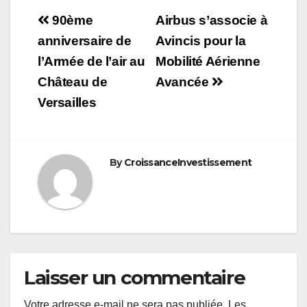
Navigation
90ème
Airbus s’associe à
de
anniversaire de
Avincis pour la
l’Armée de l’air au
Mobilité Aérienne
l’article
Château de
Avancée
Versailles
By
CroissanceInvestissement
Laisser un commentaire
Votre adresse e-mail ne sera pas publiée.
Les