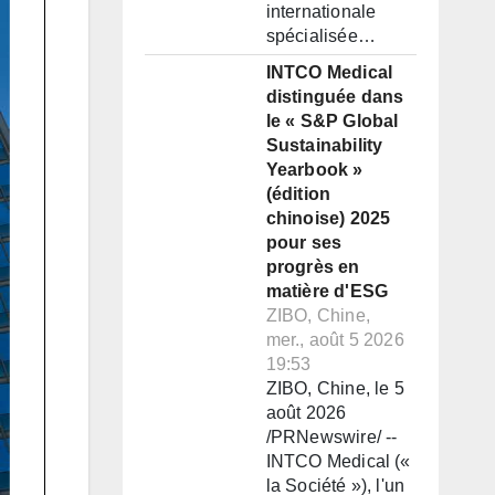
internationale
spécialisée…
INTCO Medical
distinguée dans
le « S&P Global
Sustainability
Yearbook »
(édition
chinoise) 2025
pour ses
progrès en
matière d'ESG
ZIBO, Chine,
mer., août 5 2026
19:53
ZIBO, Chine, le 5
août 2026
/PRNewswire/ --
INTCO Medical («
la Société »), l'un