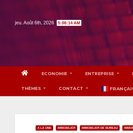
Skip
to
content
jeu. Août 6th, 2026
5:08:15 AM
ECONOMIE
ENTREPRISE
THÈMES
CONTACT
FRANÇAI
A LA UNE
IMMOBILIER
IMMOBILIER DE BUREAU
IMMO