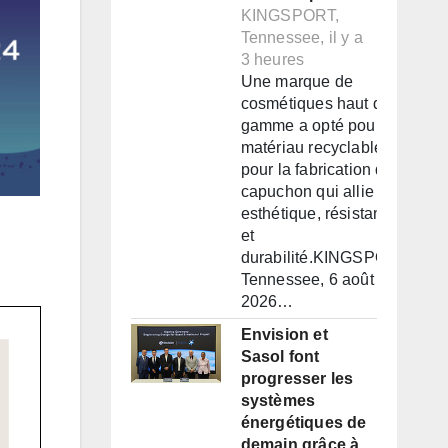
KINGSPORT,
Tennessee, il y a
3 heures
Une marque de
cosmétiques haut de
gamme a opté pour un
matériau recyclable
pour la fabrication d'un
capuchon qui allie
esthétique, résistance
et
durabilité.KINGSPORT,
Tennessee, 6 août
2026…
Envision et
Sasol font
progresser les
systèmes
énergétiques de
demain grâce à