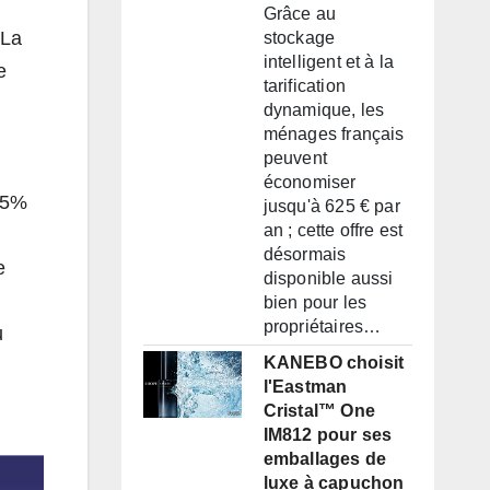
Grâce au
 La
stockage
intelligent et à la
e
tarification
dynamique, les
ménages français
peuvent
économiser
,75%
jusqu'à 625 € par
an ; cette offre est
désormais
e
disponible aussi
bien pour les
propriétaires…
u
KANEBO choisit
l'Eastman
Cristal™ One
IM812 pour ses
emballages de
luxe à capuchon