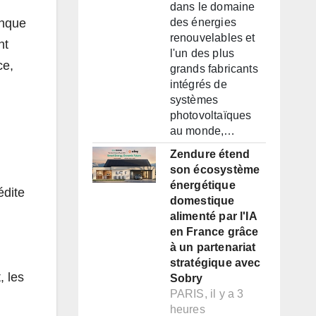
dans le domaine
anque
des énergies
renouvelables et
nt
l'un des plus
ce,
grands fabricants
intégrés de
systèmes
photovoltaïques
au monde,…
Zendure étend
son écosystème
énergétique
édite
domestique
alimenté par l'IA
en France grâce
à un partenariat
stratégique avec
, les
Sobry
PARIS, il y a 3
heures