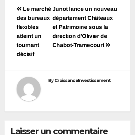
Navigation
Le marché
Junot lance un nouveau
de
des bureaux
département Châteaux
flexibles
et Patrimoine sous la
l’article
atteint un
direction d’Olivier de
tournant
Chabot-Tramecourt
décisif
By
CroissanceInvestissement
Laisser un commentaire