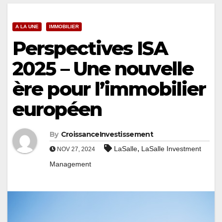
A LA UNE
IMMOBILIER
Perspectives ISA
2025 – Une nouvelle
ère pour l’immobilier
européen
By
CroissanceInvestissement
,
LaSalle
LaSalle Investment
NOV 27, 2024
Management