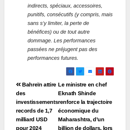
indirects, spéciaux, accessoires,
punitifs, consécutifs (y compris, mais
sans s’y limiter, la perte de
bénéfices) ou de tout autre
dommage. Les performances
passées ne préjugent pas des
performances futures.
Navigation
Bahreïn attire
Le ministre en chef
de
des
Eknath Shinde
investissements
renforce la trajectoire
l’article
records de 1,7
économique du
milliard USD
Maharashtra, d’un
pour 2024
billion de dollars, lors