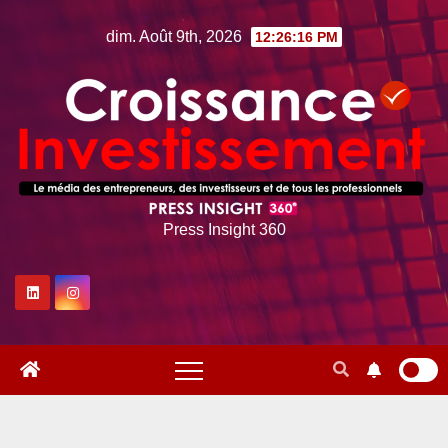
Skip
dim. Août 9th, 2026
12:26:17 PM
to
content
Press Insight 360