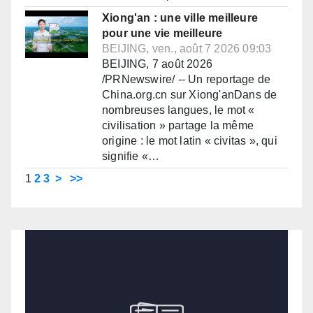
Xiong'an : une ville meilleure
pour une vie meilleure
BEIJING, ven., août 7 2026 09:03
BEIJING, 7 août 2026
/PRNewswire/ -- Un reportage de
China.org.cn sur Xiong'anDans de
nombreuses langues, le mot «
civilisation » partage la même
origine : le mot latin « civitas », qui
signifie «…
1
2
3
>
>>