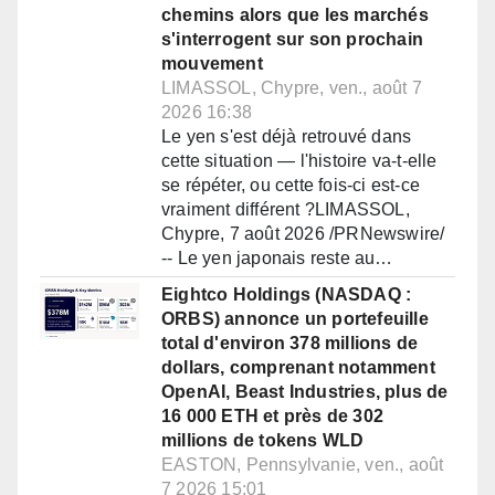
chemins alors que les marchés
s'interrogent sur son prochain
mouvement
LIMASSOL, Chypre, ven., août 7
2026 16:38
Le yen s'est déjà retrouvé dans
cette situation — l'histoire va-t-elle
se répéter, ou cette fois-ci est-ce
vraiment différent ?LIMASSOL,
Chypre, 7 août 2026 /PRNewswire/
-- Le yen japonais reste au…
Eightco Holdings (NASDAQ :
ORBS) annonce un portefeuille
total d'environ 378 millions de
dollars, comprenant notamment
OpenAI, Beast Industries, plus de
16 000 ETH et près de 302
millions de tokens WLD
EASTON, Pennsylvanie, ven., août
7 2026 15:01