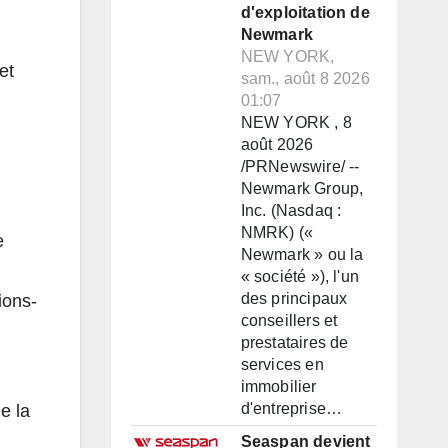
d'exploitation de
Newmark
NEW YORK,
et
sam., août 8 2026
01:07
NEW YORK , 8
août 2026
/PRNewswire/ --
Newmark Group,
Inc. (Nasdaq :
NMRK) («
e
Newmark » ou la
« société »), l'un
des principaux
ions-
conseillers et
prestataires de
services en
immobilier
d'entreprise…
e la
Seaspan devient