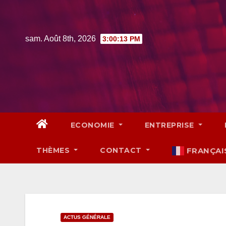
Skip
to
content
sam. Août 8th, 2026
3:00:14 PM
ECONOMIE
ENTREPRISE
THÈMES
CONTACT
FRANÇAI
ACTUS GÉNÉRALE