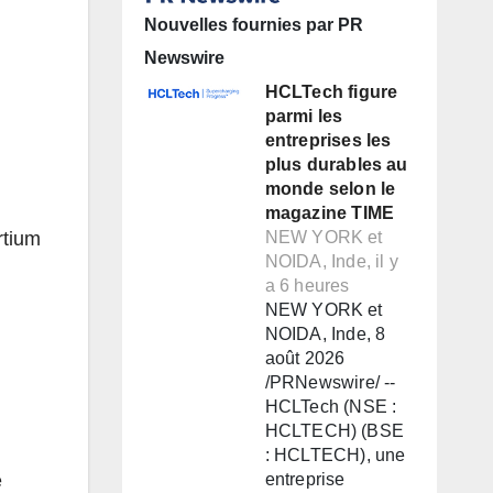
Nouvelles fournies par PR
Newswire
HCLTech figure
parmi les
entreprises les
plus durables au
monde selon le
magazine TIME
rtium
NEW YORK et
NOIDA, Inde, il y
a 6 heures
NEW YORK et
NOIDA, Inde, 8
août 2026
/PRNewswire/ --
HCLTech (NSE :
HCLTECH) (BSE
: HCLTECH), une
e
entreprise