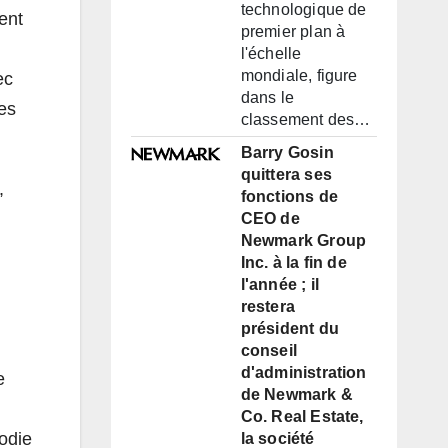
technologique de
ent
premier plan à
l'échelle
mondiale, figure
ec
dans le
res
classement des…
Barry Gosin
quittera ses
,
fonctions de
CEO de
Newmark Group
Inc. à la fin de
l'année ; il
restera
président du
conseil
d'administration
e
de Newmark &
Co. Real Estate,
odie
la société