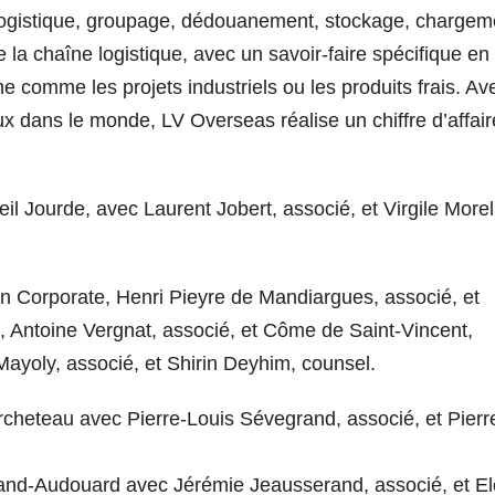
ogistique, groupage, dédouanement, stockage, chargem
a chaîne logistique, avec un savoir-faire spécifique en
 comme les projets industriels ou les produits frais. Av
ux dans le monde, LV Overseas réalise un chiffre d’affai
Veil Jourde, avec Laurent Jobert, associé, et Virgile Morel
en Corporate, Henri Pieyre de Mandiargues, associé, et
é, Antoine Vergnat, associé, et Côme de Saint-Vincent,
ayoly, associé, et Shirin Deyhim, counsel.
cheteau avec Pierre-Louis Sévegrand, associé, et Pierr
and-Audouard avec Jérémie Jeausserand, associé, et El