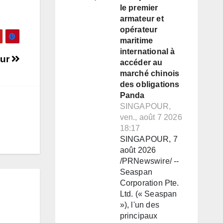
le premier
armateur et
opérateur
maritime
international à
our
accéder au
marché chinois
des obligations
Panda
SINGAPOUR,
ven., août 7 2026
18:17
SINGAPOUR, 7
août 2026
/PRNewswire/ --
Seaspan
Corporation Pte.
Ltd. (« Seaspan
»), l'un des
principaux