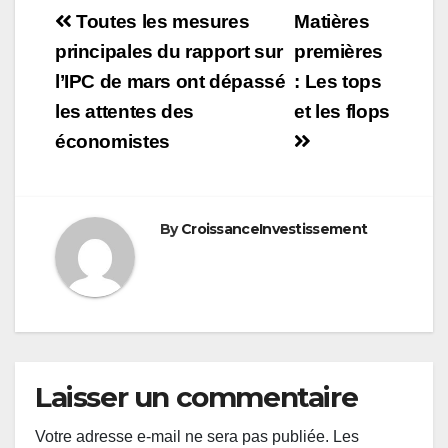
Navigation
Toutes les mesures
Matières
de
principales du rapport sur
premières
l’IPC de mars ont dépassé
: Les tops
l’article
les attentes des
et les flops
économistes
By
CroissanceInvestissement
Laisser un commentaire
Votre adresse e-mail ne sera pas publiée.
Les