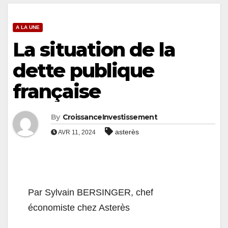
A LA UNE
La situation de la
dette publique
française
By
CroissanceInvestissement
asterès
AVR 11, 2024
Par Sylvain BERSINGER, chef
économiste chez Asterès