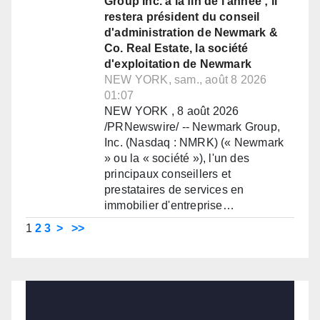
Group Inc. à la fin de l'année ; il
restera président du conseil
d'administration de Newmark &
Co. Real Estate, la société
d'exploitation de Newmark
NEW YORK, sam., août 8 2026
01:07
NEW YORK , 8 août 2026
/PRNewswire/ -- Newmark Group,
Inc. (Nasdaq : NMRK) (« Newmark
» ou la « société »), l'un des
principaux conseillers et
prestataires de services en
immobilier d'entreprise…
1
2
3
>
>>