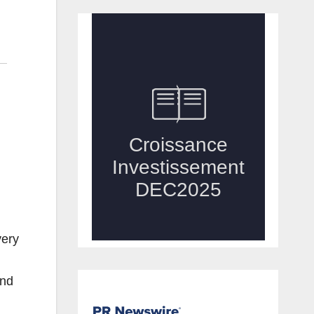
very
and