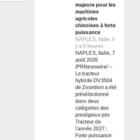
majeure pour les
machines
agricoles
chinoises à forte
puissance
NAPLES, Italie, il
y a 5 heures
NAPLES, Italie, 7
août 2026
/PRNewswire/ --
Le tracteur
hybride DV3504
de Zoomlion a été
présélectionné
dans deux
catégories des
prestigieux prix
Tracteur de
l'année 2027 :
Forte puissance