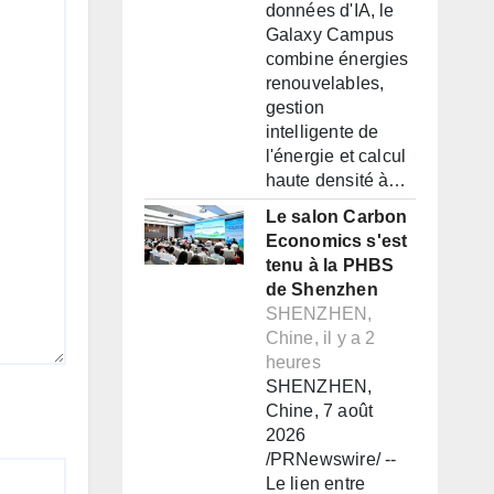
données d'IA, le
Galaxy Campus
combine énergies
renouvelables,
gestion
intelligente de
l'énergie et calcul
haute densité à…
Le salon Carbon
Economics s'est
tenu à la PHBS
de Shenzhen
SHENZHEN,
Chine, il y a 2
heures
SHENZHEN,
Chine, 7 août
2026
/PRNewswire/ --
Le lien entre