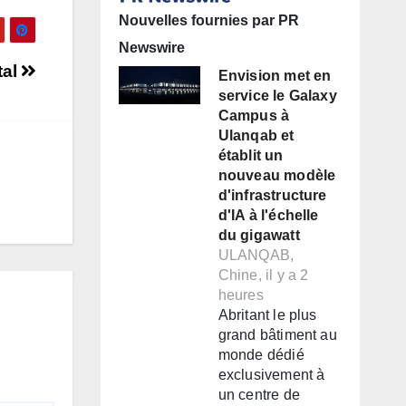
Nouvelles fournies par PR
Newswire
tal
Envision met en
service le Galaxy
Campus à
Ulanqab et
établit un
nouveau modèle
d'infrastructure
d'IA à l'échelle
du gigawatt
ULANQAB,
Chine, il y a 2
heures
Abritant le plus
grand bâtiment au
monde dédié
exclusivement à
un centre de