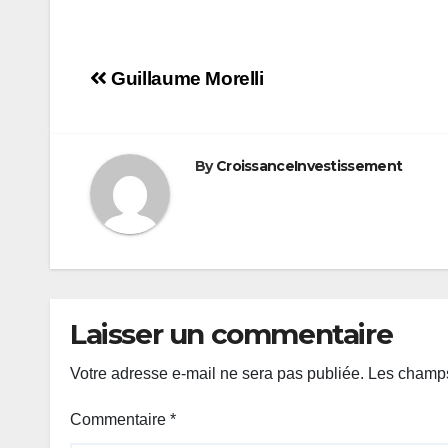
Navigation
Guillaume Morelli
de
l’article
By
CroissanceInvestissement
Laisser un commentaire
Votre adresse e-mail ne sera pas publiée.
Les champs
Commentaire
*