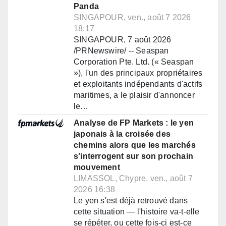
Panda
SINGAPOUR, ven., août 7 2026
18:17
SINGAPOUR, 7 août 2026
/PRNewswire/ -- Seaspan
Corporation Pte. Ltd. (« Seaspan
»), l'un des principaux propriétaires
et exploitants indépendants d'actifs
maritimes, a le plaisir d'annoncer
le…
Analyse de FP Markets : le yen
japonais à la croisée des
chemins alors que les marchés
s'interrogent sur son prochain
mouvement
LIMASSOL, Chypre, ven., août 7
2026 16:38
Le yen s'est déjà retrouvé dans
cette situation — l'histoire va-t-elle
se répéter, ou cette fois-ci est-ce