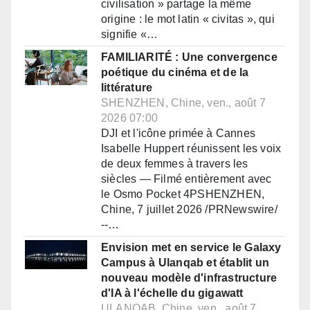
civilisation » partage la même
origine : le mot latin « civitas », qui
signifie «…
FAMILIARITÉ : Une convergence
poétique du cinéma et de la
littérature
SHENZHEN, Chine, ven., août 7
2026 07:00
DJI et l'icône primée à Cannes
Isabelle Huppert réunissent les voix
de deux femmes à travers les
siècles — Filmé entièrement avec
le Osmo Pocket 4PSHENZHEN,
Chine, 7 juillet 2026 /PRNewswire/
--…
Envision met en service le Galaxy
Campus à Ulanqab et établit un
nouveau modèle d'infrastructure
d'IA à l'échelle du gigawatt
ULANQAB, Chine, ven., août 7