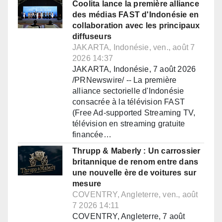
Coolita lance la première alliance
des médias FAST d'Indonésie en
collaboration avec les principaux
diffuseurs
JAKARTA, Indonésie, ven., août 7
2026 14:37
JAKARTA, Indonésie, 7 août 2026
/PRNewswire/ -- La première
alliance sectorielle d'Indonésie
consacrée à la télévision FAST
(Free Ad-supported Streaming TV,
télévision en streaming gratuite
financée…
Thrupp & Maberly : Un carrossier
britannique de renom entre dans
une nouvelle ère de voitures sur
mesure
COVENTRY, Angleterre, ven., août
7 2026 14:11
COVENTRY, Angleterre, 7 août