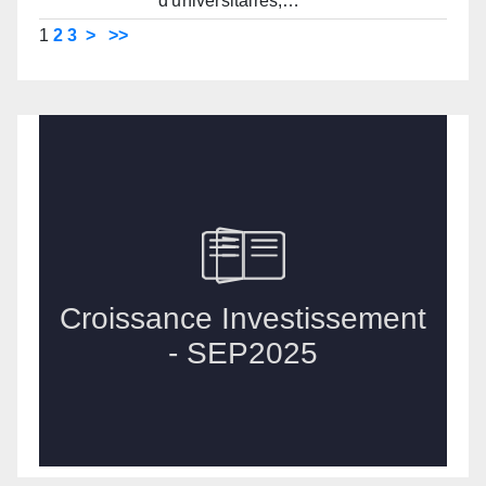
d'universitaires,…
1
2
3
>
>>