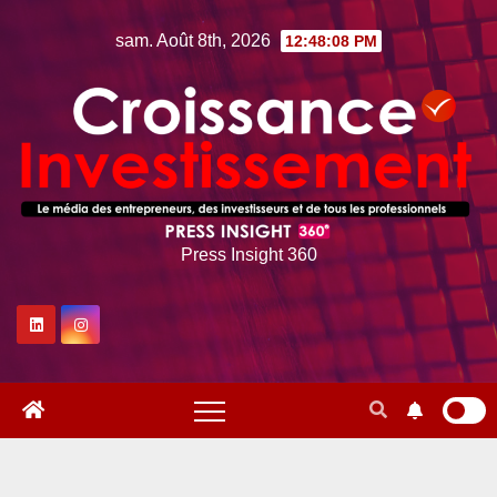
Skip
sam. Août 8th, 2026
12:48:09 PM
to
content
Press Insight 360