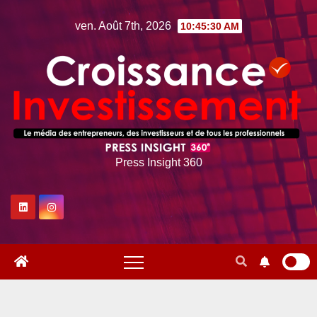
Skip
ven. Août 7th, 2026
10:45:31 AM
to
content
Press Insight 360