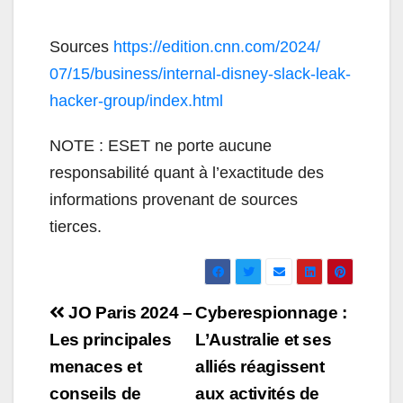
Sources
https://edition.cnn.com/2024/
07/15/business/internal-
disney-slack-leak-
hacker-
group/index.html
NOTE : ESET ne porte aucune
responsabilité quant à l’exactitude des
informations provenant de sources
tierces.
Navigation
JO Paris 2024 –
Cyberespionnage :
de
Les principales
L’Australie et ses
menaces et
alliés réagissent
l’article
conseils de
aux activités de