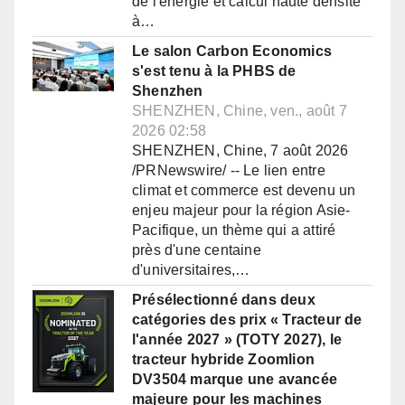
de l'énergie et calcul haute densité
à…
Le salon Carbon Economics
s'est tenu à la PHBS de
Shenzhen
SHENZHEN, Chine, ven., août 7
2026 02:58
SHENZHEN, Chine, 7 août 2026
/PRNewswire/ -- Le lien entre
climat et commerce est devenu un
enjeu majeur pour la région Asie-
Pacifique, un thème qui a attiré
près d'une centaine
d'universitaires,…
Présélectionné dans deux
catégories des prix « Tracteur de
l'année 2027 » (TOTY 2027), le
tracteur hybride Zoomlion
DV3504 marque une avancée
majeure pour les machines