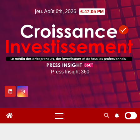
Skip
jeu. Août 6th, 2026
6:47:06 PM
to
content
Press Insight 360