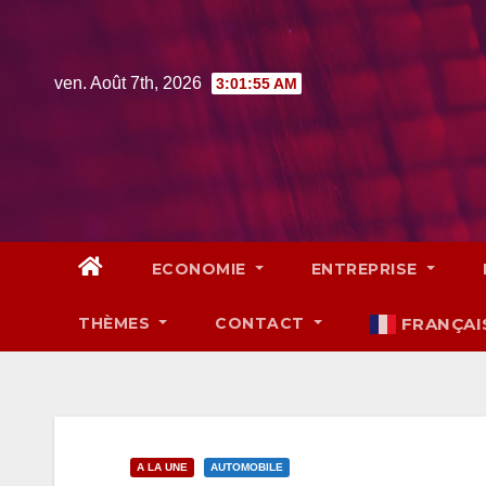
Skip
to
content
ven. Août 7th, 2026
3:01:56 AM
ECONOMIE
ENTREPRISE
THÈMES
CONTACT
FRANÇAI
A LA UNE
AUTOMOBILE