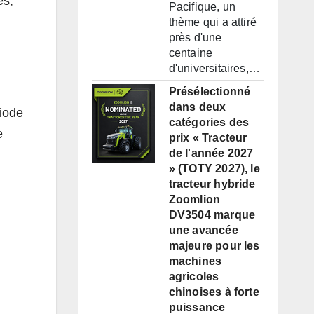
es,
Pacifique, un
thème qui a attiré
près d'une
centaine
d'universitaires,…
Présélectionné
dans deux
riode
catégories des
e
prix « Tracteur
de l'année 2027
» (TOTY 2027), le
tracteur hybride
Zoomlion
DV3504 marque
une avancée
majeure pour les
machines
agricoles
chinoises à forte
puissance