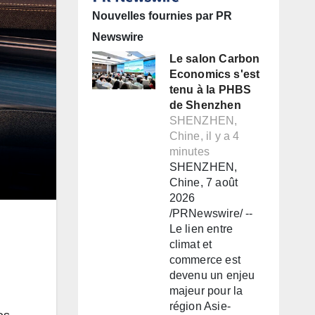
Nouvelles fournies par PR
Newswire
Le salon Carbon
Economics s'est
tenu à la PHBS
de Shenzhen
SHENZHEN,
Chine, il y a 4
minutes
SHENZHEN,
Chine, 7 août
2026
/PRNewswire/ --
Le lien entre
climat et
commerce est
devenu un enjeu
majeur pour la
région Asie-