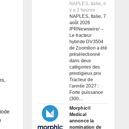
NAPLES, Italie, il
y a 3 heures
NAPLES, Italie, 7
août 2026
/PRNewswire/ --
Le tracteur
hybride DV3504
de Zoomlion a été
présélectionné
dans deux
catégories des
prestigieux prix
Tracteur de
es,
l'année 2027 :
Forte puissance
(300…
Morphic®
riode
Medical
e
annonce la
nomination de