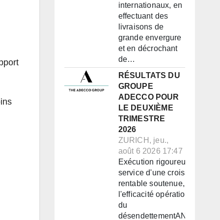
internationaux, en
effectuant des
livraisons de
grande envergure
et en décrochant
de…
pport
RÉSULTATS DU
GROUPE
ADECCO POUR
ins
LE DEUXIÈME
TRIMESTRE
2026
ZURICH, jeu.,
août 6 2026 17:47
Exécution rigoureuse au
service d'une croissance
rentable soutenue, de
l'efficacité opérationnelle et
du
désendettementANNONCE