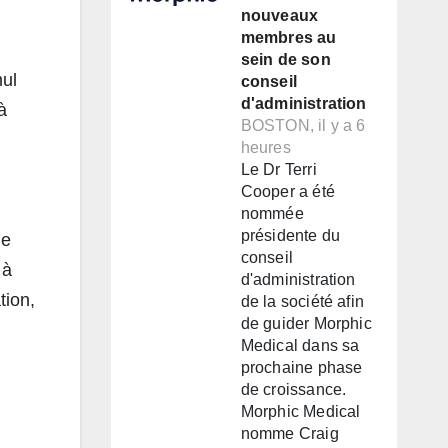
nouveaux
membres au
sein de son
mul
conseil
d'administration
à
BOSTON, il y a 6
heures
Le Dr Terri
Cooper a été
nommée
présidente du
ue
conseil
 à
d'administration
tion,
de la société afin
de guider Morphic
Medical dans sa
prochaine phase
de croissance.
Morphic Medical
nomme Craig