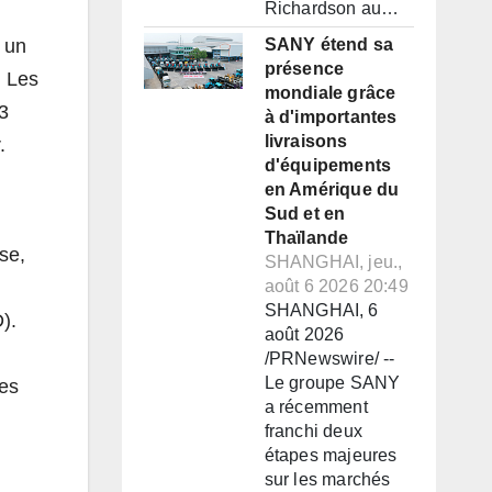
Richardson au…
SANY étend sa
à un
présence
. Les
mondiale grâce
3
à d'importantes
livraisons
.
d'équipements
en Amérique du
Sud et en
Thaïlande
se,
SHANGHAI, jeu.,
août 6 2026 20:49
SHANGHAI, 6
).
août 2026
/PRNewswire/ --
Le groupe SANY
ves
a récemment
franchi deux
étapes majeures
sur les marchés