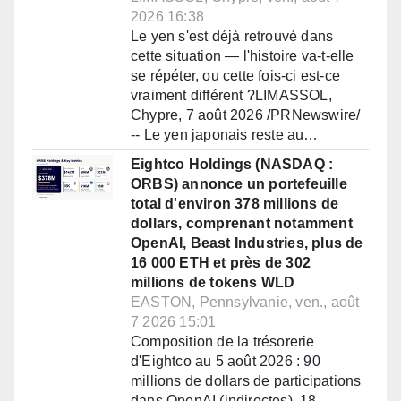
2026 16:38
Le yen s'est déjà retrouvé dans
cette situation — l'histoire va-t-elle
se répéter, ou cette fois-ci est-ce
vraiment différent ?LIMASSOL,
Chypre, 7 août 2026 /PRNewswire/
-- Le yen japonais reste au…
Eightco Holdings (NASDAQ :
ORBS) annonce un portefeuille
total d'environ 378 millions de
dollars, comprenant notamment
OpenAI, Beast Industries, plus de
16 000 ETH et près de 302
millions de tokens WLD
EASTON, Pennsylvanie, ven., août
7 2026 15:01
Composition de la trésorerie
d'Eightco au 5 août 2026 : 90
millions de dollars de participations
dans OpenAI (indirectes), 18