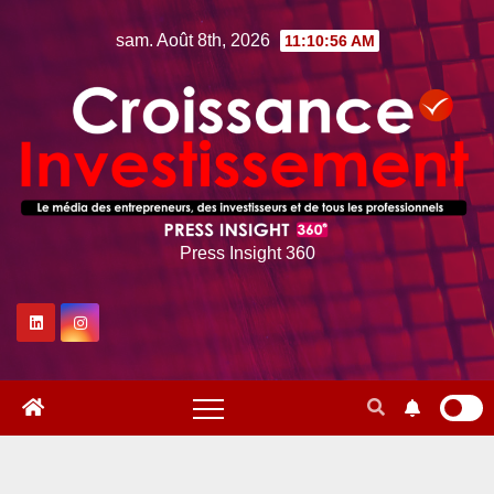
Skip
sam. Août 8th, 2026
11:10:58 AM
to
content
Press Insight 360