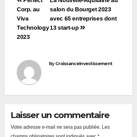
Navigation
Perfect
La Nouvelle-Aquitaine au
de
Corp. au
salon du Bourget 2023
Viva
avec 65 entreprises dont
l’article
Technology
13 start-up
2023
By
CroissanceInvestissement
Laisser un commentaire
Votre adresse e-mail ne sera pas publiée.
Les
champs obligatoires sont indiqués avec
*