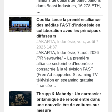
millions de dollars de participations
dans Beast Industries, 16 278 ETH,
…
Coolita lance la première alliance
des médias FAST d'Indonésie en
collaboration avec les principaux
diffuseurs
JAKARTA, Indonésie, ven., août 7
2026 14:37
JAKARTA, Indonésie, 7 août 2026
/PRNewswire/ -- La première
alliance sectorielle d'Indonésie
consacrée à la télévision FAST
(Free Ad-supported Streaming TV,
télévision en streaming gratuite
financée…
Thrupp & Maberly : Un carrossier
britannique de renom entre dans
une nouvelle ère de voitures sur
mesure