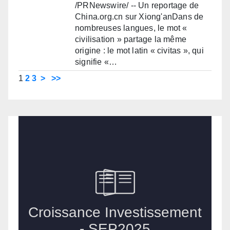
/PRNewswire/ -- Un reportage de
China.org.cn sur Xiong'anDans de
nombreuses langues, le mot «
civilisation » partage la même
origine : le mot latin « civitas », qui
signifie «…
1
2
3
>
>>