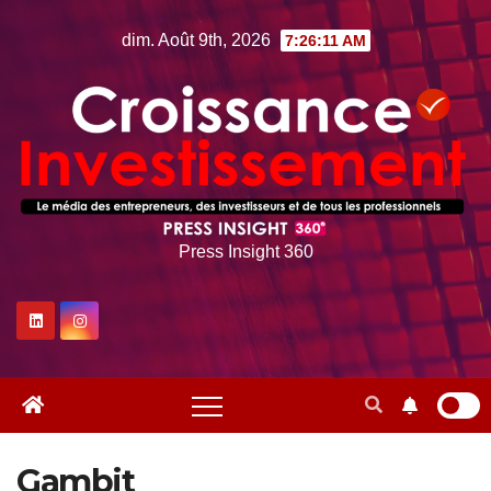
Skip
dim. Août 9th, 2026
7:26:12 AM
to
content
Press Insight 360
Gambit