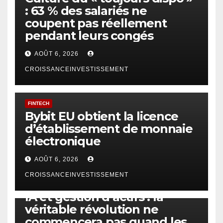
: 63 % des salariés ne
coupent pas réellement
pendant leurs congés
AOÛT 6, 2026
CROISSANCEINVESTISSEMENT
FINTECH
Bybit EU obtient la licence
d’établissement de monnaie
électronique
AOÛT 6, 2026
CROISSANCEINVESTISSEMENT
IA
TECHNOLOGIE
IA et gestion d’actifs : la
véritable révolution ne
commencera pas quand les