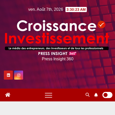
Skip
ven. Août 7th, 2026
3:30:24 AM
to
content
Press Insight 360