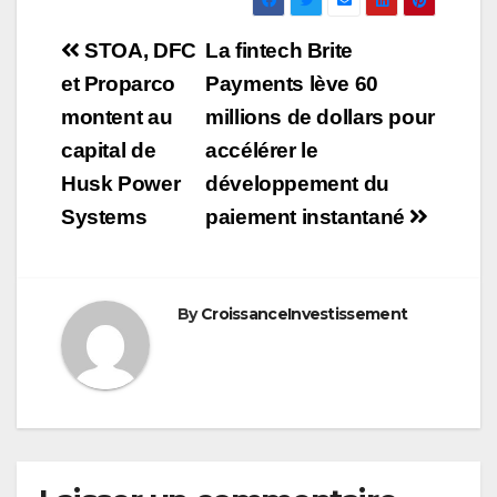
Navigation
STOA, DFC
La fintech Brite
de
et Proparco
Payments lève 60
montent au
millions de dollars pour
l’article
capital de
accélérer le
Husk Power
développement du
Systems
paiement instantané
By
CroissanceInvestissement