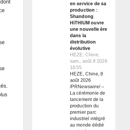
 dont
en service de sa
ce
production :
Shandong
HiTHIUM ouvre
une nouvelle ère
dans la
sse
distribution
évolutive
HEZE, Chine,
sam., août 8 2026
18:55
se
HEZE, Chine, 8
août 2026
cés.
/PRNewswire/ --
La cérémonie de
lus
lancement de la
production du
premier parc
industriel intégré
au monde dédié