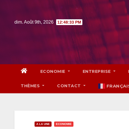
Skip
to
content
dim. Août 9th, 2026
12:48:35 PM
ECONOMIE
ENTREPRISE
THÈMES
CONTACT
FRANÇAI
A LA UNE
ECONOMIE