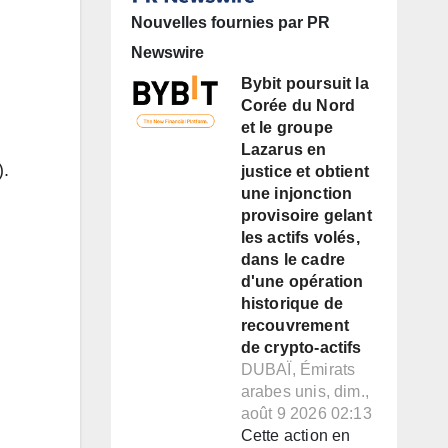
Nouvelles fournies par PR
Newswire
Bybit poursuit la
Corée du Nord
et le groupe
Lazarus en
).
justice et obtient
une injonction
provisoire gelant
les actifs volés,
dans le cadre
d'une opération
historique de
recouvrement
de crypto-actifs
DUBAÏ, Émirats
arabes unis, dim.,
août 9 2026 02:13
Cette action en