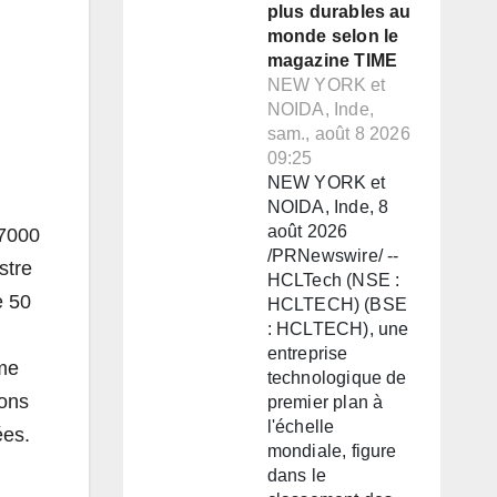
plus durables au
monde selon le
magazine TIME
NEW YORK et
NOIDA, Inde,
sam., août 8 2026
09:25
NEW YORK et
NOIDA, Inde, 8
août 2026
17000
/PRNewswire/ --
stre
HCLTech (NSE :
e 50
HCLTECH) (BSE
: HCLTECH), une
entreprise
ame
technologique de
ions
premier plan à
l'échelle
ées.
mondiale, figure
dans le