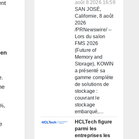
août 8 2026 16:59
ent
SAN JOSÉ,
Californie, 8 août
2026
/PRNewswire/ --
Lors du salon
FMS 2026
(Future of
 en
Memory and
Storage), KOWIN
a présenté sa
e.
gamme complète
de solutions de
ne
stockage :
couvrant le
stockage
 %,
embarqué,…
HCLTech figure
e
parmi les
entreprises les