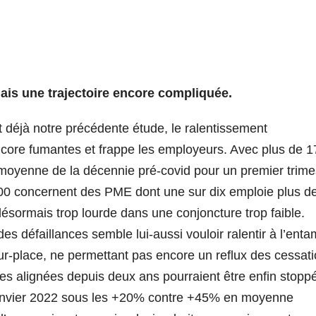
ais une trajectoire encore compliquée.
t déjà notre précédente étude, le ralentissement
ncore fumantes et frappe les employeurs. Avec plus de 
a moyenne de la décennie pré-covid pour un premier trime
00 concernent des PME dont une sur dix emploie plus d
désormais trop lourde dans une conjoncture trop faible.
 des défaillances semble lui-aussi vouloir ralentir à l’ent
sur-place, ne permettant pas encore un reflux des cessat
es alignées depuis deux ans pourraient être enfin stopp
janvier 2022 sous les +20% contre +45% en moyenne