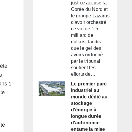
justice accuse la
Corée du Nord et
le groupe Lazarus
d'avoir orchestré
ce vol de 1,5
milliard de
dollars, tandis
que le gel des
avoirs ordonné
par le tribunal
 été
soutient les
efforts de…
la
ans 1
Le premier parc
industriel au
Ce
monde dédié au
stockage
d'énergie à
longue durée
d'autonomie
ité
entame la mise