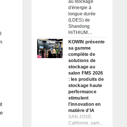
au stockage
d'énergie à
longue durée
(LDES) de
Shandong
HiTHIUM…
0
n
KOWIN présente
sa gamme
complète de
solutions de
stockage au
salon FMS 2026
: les produits de
stockage haute
performance
stimulent
it
l'innovation en
matière d'IA
Le
SAN JOSÉ,
Californie, sam.,