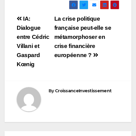
Navigation
IA:
La crise politique
de
Dialogue
française peut-elle se
entre Cédric
métamorphoser en
l’article
Villani et
crise financière
Gaspard
européenne ?
Kœnig
By
CroissanceInvestissement