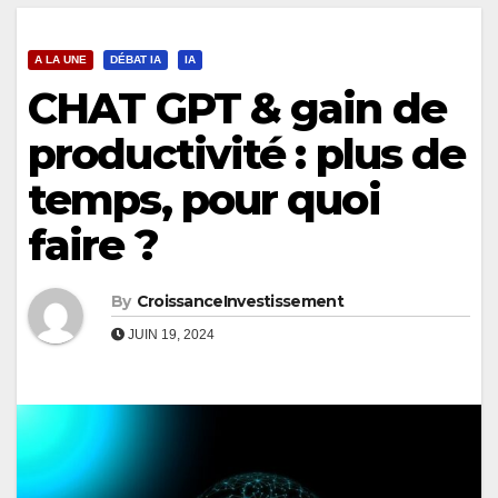
A LA UNE
DÉBAT IA
IA
CHAT GPT & gain de
productivité : plus de
temps, pour quoi
faire ?
By
CroissanceInvestissement
JUIN 19, 2024