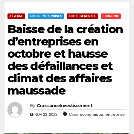
A LA UNE
ACTUS ENTREPRISES
ACTUS GÉNÉRALE
ECONOMIE
Baisse de la création
d’entreprises en
octobre et hausse
des défaillances et
climat des affaires
maussade
By
CroissanceInvestissement
,
Crise économique
entreprise
NOV 28, 2023