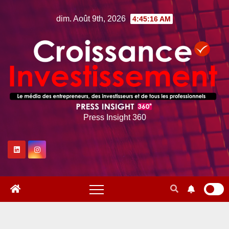
Skip
dim. Août 9th, 2026
4:45:18 AM
to
content
Press Insight 360