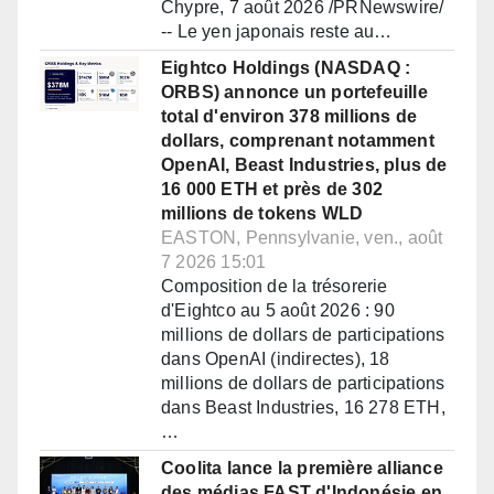
Chypre, 7 août 2026 /PRNewswire/
-- Le yen japonais reste au…
Eightco Holdings (NASDAQ :
ORBS) annonce un portefeuille
total d'environ 378 millions de
dollars, comprenant notamment
OpenAI, Beast Industries, plus de
16 000 ETH et près de 302
millions de tokens WLD
EASTON, Pennsylvanie, ven., août
7 2026 15:01
Composition de la trésorerie
d'Eightco au 5 août 2026 : 90
millions de dollars de participations
dans OpenAI (indirectes), 18
millions de dollars de participations
dans Beast Industries, 16 278 ETH,
…
Coolita lance la première alliance
des médias FAST d'Indonésie en