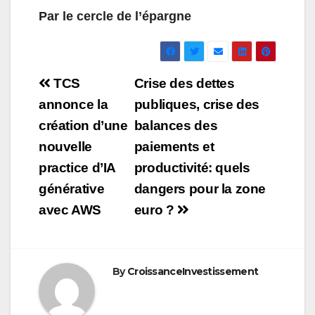
Par le cercle de l’épargne
Navigation
TCS
Crise des dettes
de
annonce la
publiques, crise des
création d’une
balances des
l’article
nouvelle
paiements et
practice d’IA
productivité: quels
générative
dangers pour la zone
avec AWS
euro ?
By
CroissanceInvestissement