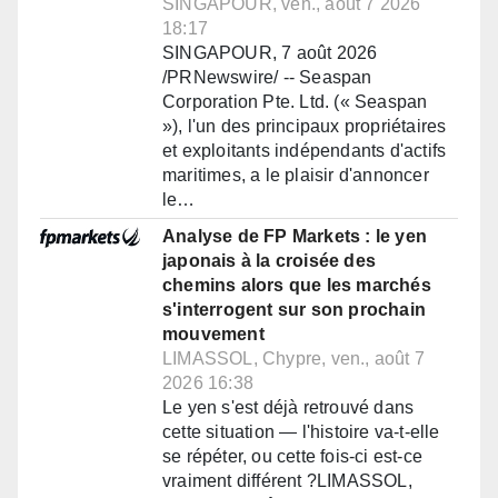
SINGAPOUR, ven., août 7 2026
18:17
SINGAPOUR, 7 août 2026
/PRNewswire/ -- Seaspan
Corporation Pte. Ltd. (« Seaspan
»), l'un des principaux propriétaires
et exploitants indépendants d'actifs
maritimes, a le plaisir d'annoncer
le…
Analyse de FP Markets : le yen
japonais à la croisée des
chemins alors que les marchés
s'interrogent sur son prochain
mouvement
LIMASSOL, Chypre, ven., août 7
2026 16:38
Le yen s'est déjà retrouvé dans
cette situation — l'histoire va-t-elle
se répéter, ou cette fois-ci est-ce
vraiment différent ?LIMASSOL,