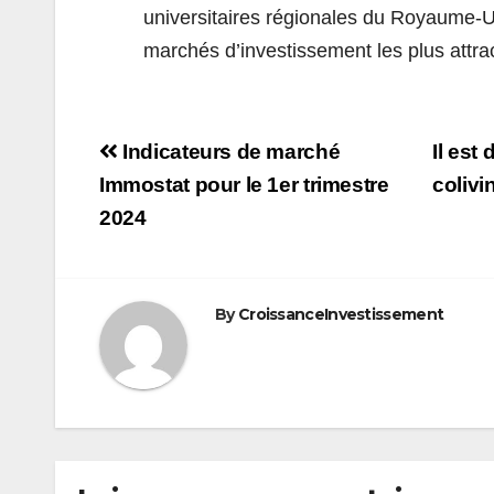
universitaires régionales du Royaume-
marchés d’investissement les plus attrac
Navigation
Indicateurs de marché
Il est
de
Immostat pour le 1er trimestre
colivi
2024
l’article
By
CroissanceInvestissement