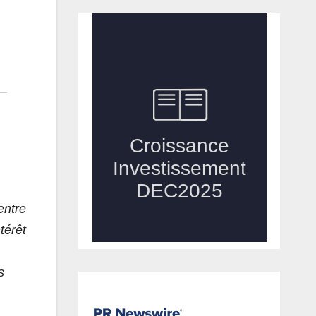
entre
térêt
s