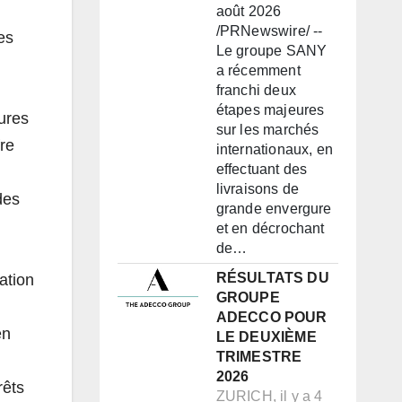
août 2026
/PRNewswire/ --
es
Le groupe SANY
a récemment
franchi deux
étapes majeures
ures
sur les marchés
fre
internationaux, en
effectuant des
livraisons de
des
grande envergure
et en décrochant
de…
RÉSULTATS DU
ation
GROUPE
ADECCO POUR
en
LE DEUXIÈME
TRIMESTRE
2026
rêts
ZURICH, il y a 4