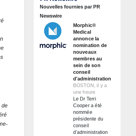
Nouvelles fournies par PR
Newswire
ré
Morphic®
Medical
un
annonce la
nomination de
me
nouveaux
es
membres au
sein de son
conseil
d'administration
BOSTON, il y a
une heure
Le Dr Terri
x de
Cooper a été
nommée
éré
présidente du
ume-
conseil
d'administration