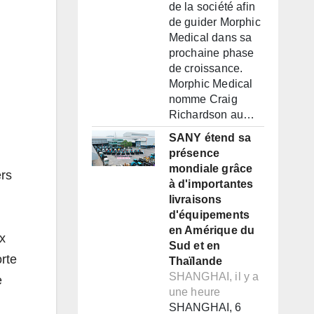
de la société afin
de guider Morphic
Medical dans sa
prochaine phase
de croissance.
Morphic Medical
nomme Craig
Richardson au…
SANY étend sa
présence
mondiale grâce
ers
à d'importantes
livraisons
d'équipements
en Amérique du
x
Sud et en
orte
Thaïlande
SHANGHAI, il y a
e
une heure
SHANGHAI, 6