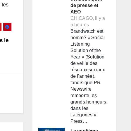
 les
de presse et
AEO
CHICAGO, il y a
5 heures
Brandwatch est
nommé « Social
s le
Listening
Solution of the
Year » (Solution
de veille des
réseaux sociaux
de l'année),
tandis que PR
Newswire
remporte les
grands honneurs
dans les
catégories «
Press…
La septième