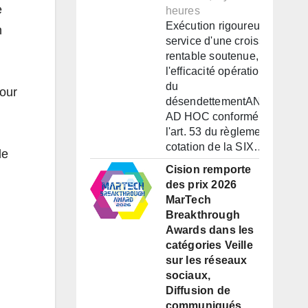
e
heures
Exécution rigoureuse au
n
service d'une croissance
rentable soutenue, de
n
l'efficacité opérationnelle et
du
pour
désendettementANNONCE
AD HOC conformément à
l'art. 53 du règlement de
cotation de la SIX…
de
Cision remporte
des prix 2026
MarTech
Breakthrough
Awards dans les
catégories Veille
sur les réseaux
sociaux,
Diffusion de
communiqués