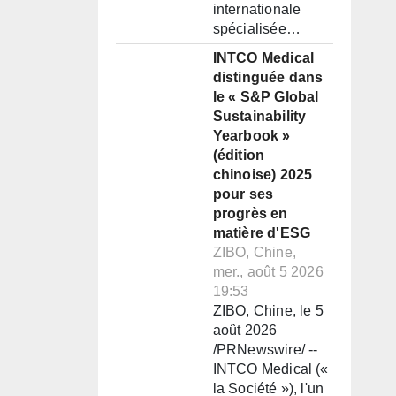
internationale
spécialisée…
INTCO Medical
distinguée dans
le « S&P Global
Sustainability
Yearbook »
(édition
chinoise) 2025
pour ses
progrès en
matière d'ESG
ZIBO, Chine,
mer., août 5 2026
19:53
ZIBO, Chine, le 5
août 2026
/PRNewswire/ --
INTCO Medical («
la Société »), l'un