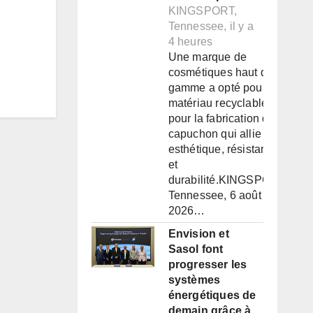
KINGSPORT,
Tennessee, il y a
4 heures
Une marque de
cosmétiques haut de
gamme a opté pour un
matériau recyclable
pour la fabrication d'un
capuchon qui allie
esthétique, résistance
et
durabilité.KINGSPORT,
Tennessee, 6 août
2026…
Envision et
Sasol font
progresser les
systèmes
énergétiques de
demain grâce à