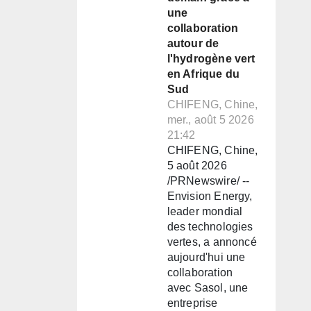
une
collaboration
autour de
l'hydrogène vert
en Afrique du
Sud
CHIFENG, Chine,
mer., août 5 2026
21:42
CHIFENG, Chine,
5 août 2026
/PRNewswire/ --
Envision Energy,
leader mondial
des technologies
vertes, a annoncé
aujourd'hui une
collaboration
avec Sasol, une
entreprise