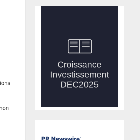
tions
 non
,