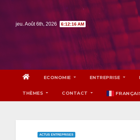
Skip
to
content
jeu. Août 6th, 2026
6:12:17 AM
ECONOMIE
ENTREPRISE
THÈMES
CONTACT
FRANÇAI
ACTUS ENTREPRISES