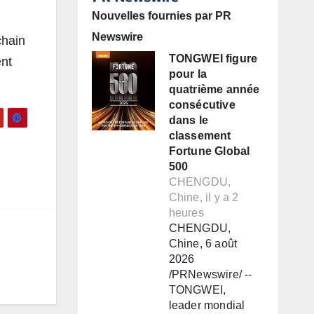
Nouvelles fournies par PR
Newswire
chain
TONGWEI figure
ent
pour la
quatrième année
consécutive
dans le
classement
Fortune Global
500
CHENGDU,
Chine, il y a 2
heures
CHENGDU,
Chine, 6 août
2026
/PRNewswire/ --
TONGWEI,
leader mondial