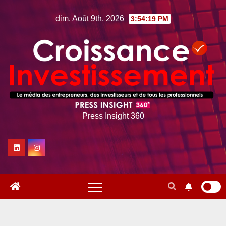
Skip
dim. Août 9th, 2026
3:54:20 PM
to
content
Press Insight 360