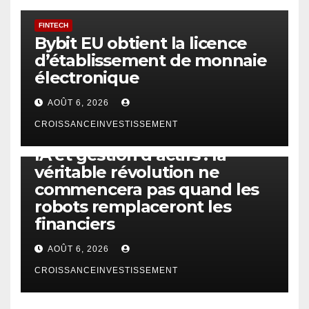
FINTECH
Bybit EU obtient la licence
d’établissement de monnaie
électronique
AOÛT 6, 2026
CROISSANCEINVESTISSEMENT
IA
TECHNOLOGIE
IA et gestion d’actifs : la
véritable révolution ne
commencera pas quand les
robots remplaceront les
financiers
AOÛT 6, 2026
CROISSANCEINVESTISSEMENT