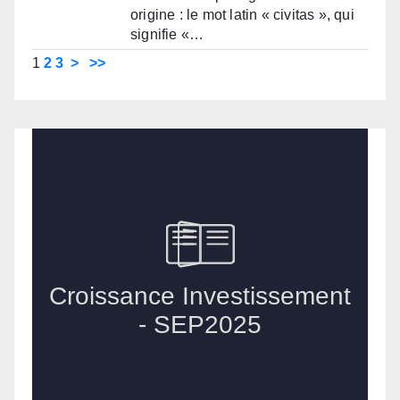
origine : le mot latin « civitas », qui
signifie «…
1
2
3
>
>>