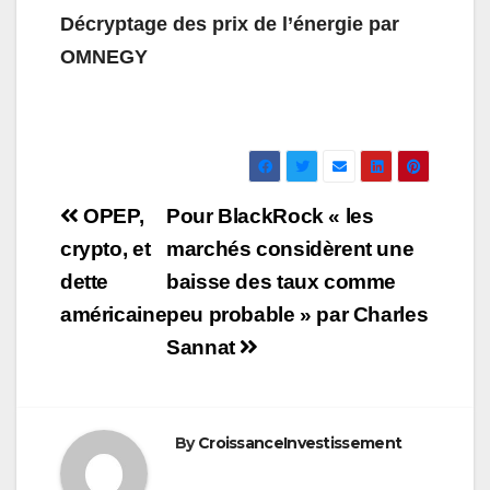
Décryptage des prix de l’énergie par
OMNEGY
Navigation
OPEP,
Pour BlackRock « les
de
crypto, et
marchés considèrent une
dette
baisse des taux comme
l’article
américaine
peu probable » par Charles
Sannat
By
CroissanceInvestissement