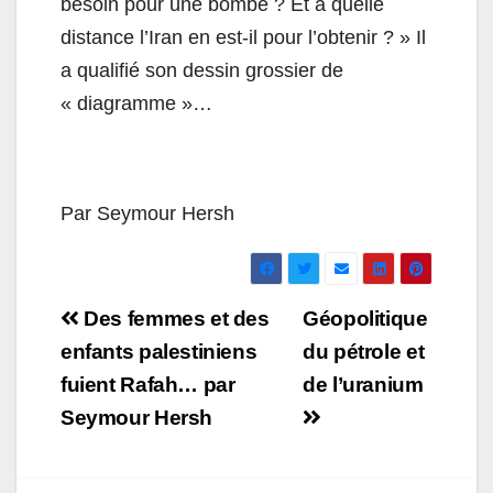
besoin pour une bombe ? Et à quelle
distance l’Iran en est-il pour l’obtenir ? » Il
a qualifié son dessin grossier de
« diagramme »…
Par Seymour Hersh
Navigation
Des femmes et des
Géopolitique
de
enfants palestiniens
du pétrole et
fuient Rafah… par
de l’uranium
l’article
Seymour Hersh