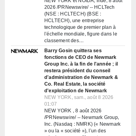
NEW YORK et NOIDA, Inde, 8 août
2026 /PRNewswire/ -- HCLTech
(NSE : HCLTECH) (BSE :
HCLTECH), une entreprise
technologique de premier plan à
l'échelle mondiale, figure dans le
classement des…
Barry Gosin quittera ses
fonctions de CEO de Newmark
Group Inc. à la fin de l'année ; il
restera président du conseil
d'administration de Newmark &
Co. Real Estate, la société
d'exploitation de Newmark
NEW YORK, sam., août 8 2026
01:07
NEW YORK , 8 août 2026
/PRNewswire/ -- Newmark Group,
Inc. (Nasdaq : NMRK) (« Newmark
» ou la « société »), l'un des