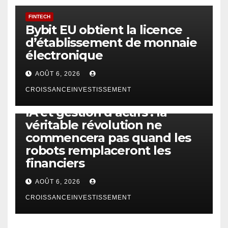
FINTECH
Bybit EU obtient la licence
d’établissement de monnaie
électronique
AOÛT 6, 2026
CROISSANCEINVESTISSEMENT
IA
TECHNOLOGIE
IA et gestion d’actifs : la
véritable révolution ne
commencera pas quand les
robots remplaceront les
financiers
AOÛT 6, 2026
CROISSANCEINVESTISSEMENT