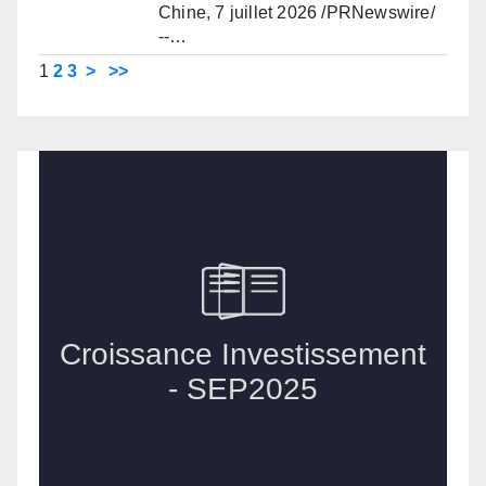
Chine, 7 juillet 2026 /PRNewswire/
--…
1
2
3
>
>>