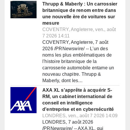
Thrupp & Maberly : Un carrossier
britannique de renom entre dans
une nouvelle ère de voitures sur
mesure
COVENTRY, Angleterre, ven., août
7 2026 14:11
COVENTRY, Angleterre, 7 août
2026 /PRNewswire/ -- L'un des
noms les plus emblématiques de
l'histoire britannique de la
carrosserie automobile entame un
nouveau chapitre. Thrupp &
Maberly, dont les…
AXA XL s'apprête à acquérir S-
RM, un cabinet international de
conseil en intelligence
d'entreprise et en cybersécurité
LONDRES, ven., août 7 2026 14:09
LONDRES, 7 août 2026
/PRNewswire/ -- AXA XL, qui