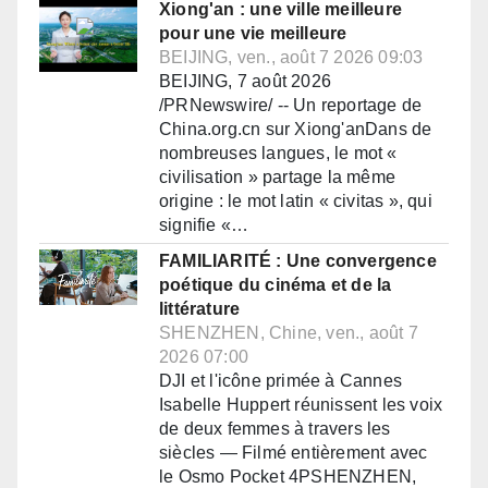
Xiong'an : une ville meilleure
pour une vie meilleure
BEIJING, ven., août 7 2026 09:03
BEIJING, 7 août 2026
/PRNewswire/ -- Un reportage de
China.org.cn sur Xiong'anDans de
nombreuses langues, le mot «
civilisation » partage la même
origine : le mot latin « civitas », qui
signifie «…
FAMILIARITÉ : Une convergence
poétique du cinéma et de la
littérature
SHENZHEN, Chine, ven., août 7
2026 07:00
DJI et l'icône primée à Cannes
Isabelle Huppert réunissent les voix
de deux femmes à travers les
siècles — Filmé entièrement avec
le Osmo Pocket 4PSHENZHEN,