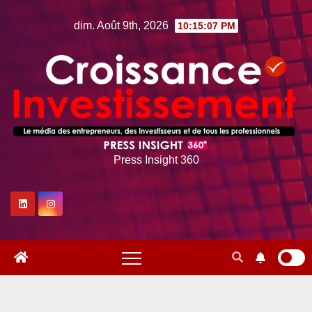
Skip
dim. Août 9th, 2026
10:15:08 PM
to
content
Press Insight 360