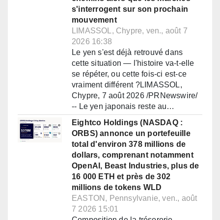
s'interrogent sur son prochain
mouvement
LIMASSOL, Chypre, ven., août 7
2026 16:38
Le yen s'est déjà retrouvé dans
cette situation — l'histoire va-t-elle
se répéter, ou cette fois-ci est-ce
vraiment différent ?LIMASSOL,
Chypre, 7 août 2026 /PRNewswire/
-- Le yen japonais reste au…
Eightco Holdings (NASDAQ :
ORBS) annonce un portefeuille
total d'environ 378 millions de
dollars, comprenant notamment
OpenAI, Beast Industries, plus de
16 000 ETH et près de 302
millions de tokens WLD
EASTON, Pennsylvanie, ven., août
7 2026 15:01
Composition de la trésorerie