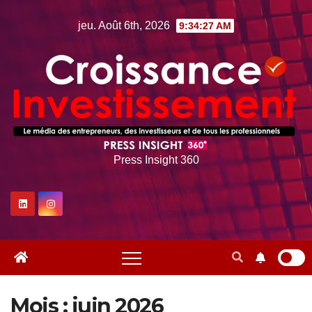
Skip
jeu. Août 6th, 2026
9:34:29 AM
to
content
Press Insight 360
Mois :
juin 2026