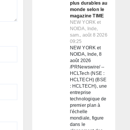
plus durables au
monde selon le
magazine TIME
NEW YORK et
NOIDA, Inde,
sam., août 8 2026
09:25
NEW YORK et
NOIDA, Inde, 8
août 2026
/PRNewswire/ --
HCLTech (NSE :
HCLTECH) (BSE
: HCLTECH), une
entreprise
technologique de
premier plan à
l'échelle
mondiale, figure
dans le