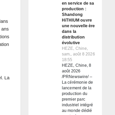
en service de sa
production :
Shandong
HiTHIUM ouvre
dans
une nouvelle ère
0 ans
dans la
tions
distribution
évolutive
ation
HEZE, Chine,
sam., août 8 2026
18:55
HEZE, Chine, 8
août 2026
/PRNewswire/ --
l. La
La cérémonie de
lancement de la
production du
premier parc
industriel intégré
au monde dédié