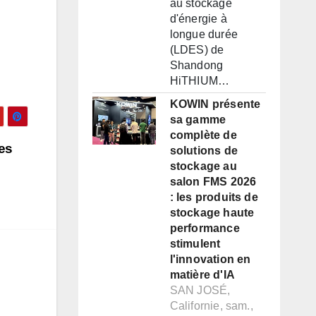
au stockage
d'énergie à
longue durée
(LDES) de
Shandong
HiTHIUM…
KOWIN présente
sa gamme
complète de
es
solutions de
stockage au
salon FMS 2026
: les produits de
stockage haute
performance
stimulent
l'innovation en
matière d'IA
SAN JOSÉ,
Californie, sam.,