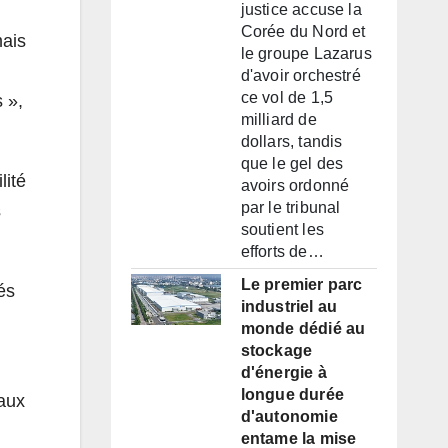
justice accuse la
Corée du Nord et
mais
le groupe Lazarus
d'avoir orchestré
ce vol de 1,5
 »,
milliard de
dollars, tandis
que le gel des
lité
avoirs ordonné
par le tribunal
s
soutient les
efforts de…
Le premier parc
és
industriel au
monde dédié au
stockage
d'énergie à
longue durée
eaux
d'autonomie
entame la mise