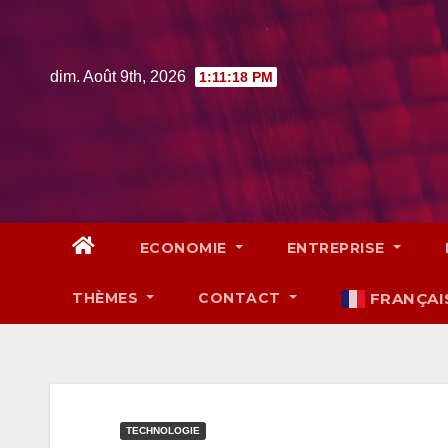
Skip
to
content
dim. Août 9th, 2026
1:11:19 PM
ECONOMIE
ENTREPRISE
THÈMES
CONTACT
FRANÇAI
TECHNOLOGIE