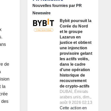
Nouvelles fournies par PR
Newswire
Bybit poursuit la
Corée du Nord
x
et le groupe
s.
Lazarus en
justice et obtient
ans
une injonction
provisoire gelant
les actifs volés,
re de
dans le cadre
d'une opération
à
historique de
ision
recouvrement
 la
de crypto-actifs
DUBAÏ, Émirats
 crée
arabes unis, dim.,
, des
août 9 2026 02:13
Cette action en