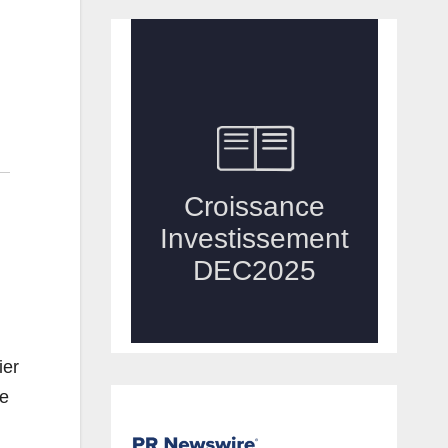
ier
ue