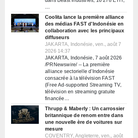
dans Beast Industries, 16 278 ETH,
…
Coolita lance la première alliance
des médias FAST d'Indonésie en
collaboration avec les principaux
diffuseurs
JAKARTA, Indonésie, ven., août 7
2026 14:37
JAKARTA, Indonésie, 7 août 2026
/PRNewswire/ -- La première
alliance sectorielle d'Indonésie
consacrée à la télévision FAST
(Free Ad-supported Streaming TV,
télévision en streaming gratuite
financée…
Thrupp & Maberly : Un carrossier
britannique de renom entre dans
une nouvelle ère de voitures sur
mesure
COVENTRY, Angleterre, ven., août