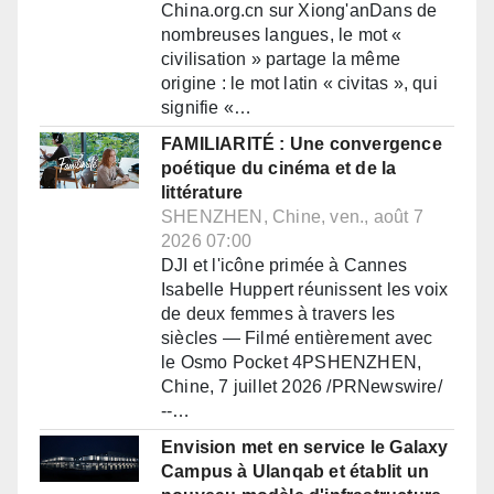
China.org.cn sur Xiong'anDans de
nombreuses langues, le mot «
civilisation » partage la même
origine : le mot latin « civitas », qui
signifie «…
FAMILIARITÉ : Une convergence
poétique du cinéma et de la
littérature
SHENZHEN, Chine, ven., août 7
2026 07:00
DJI et l'icône primée à Cannes
Isabelle Huppert réunissent les voix
de deux femmes à travers les
siècles — Filmé entièrement avec
le Osmo Pocket 4PSHENZHEN,
Chine, 7 juillet 2026 /PRNewswire/
--…
Envision met en service le Galaxy
Campus à Ulanqab et établit un