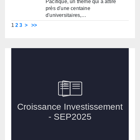
Pacifique, un thème qui a attiré
près d'une centaine
d'universitaires,…
1
2
3
>
>>