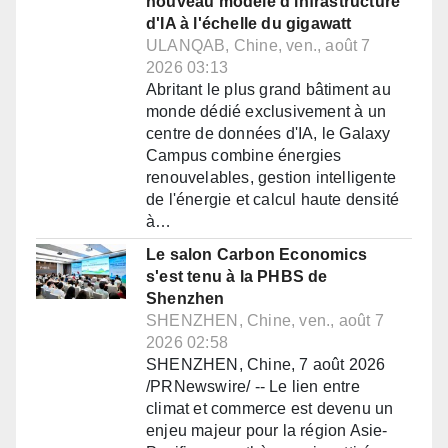
nouveau modèle d'infrastructure
d'IA à l'échelle du gigawatt
ULANQAB, Chine, ven., août 7
2026 03:13
Abritant le plus grand bâtiment au
monde dédié exclusivement à un
centre de données d'IA, le Galaxy
Campus combine énergies
renouvelables, gestion intelligente
de l'énergie et calcul haute densité
à…
Le salon Carbon Economics
s'est tenu à la PHBS de
Shenzhen
SHENZHEN, Chine, ven., août 7
2026 02:58
SHENZHEN, Chine, 7 août 2026
/PRNewswire/ -- Le lien entre
climat et commerce est devenu un
enjeu majeur pour la région Asie-