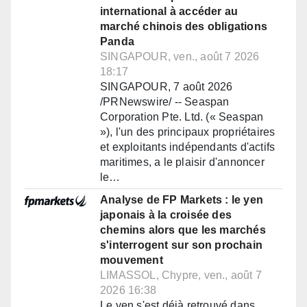
international à accéder au
marché chinois des obligations
Panda
SINGAPOUR, ven., août 7 2026
18:17
SINGAPOUR, 7 août 2026
/PRNewswire/ -- Seaspan
Corporation Pte. Ltd. (« Seaspan
»), l'un des principaux propriétaires
et exploitants indépendants d'actifs
maritimes, a le plaisir d'annoncer
le…
Analyse de FP Markets : le yen
japonais à la croisée des
chemins alors que les marchés
s'interrogent sur son prochain
mouvement
LIMASSOL, Chypre, ven., août 7
2026 16:38
Le yen s'est déjà retrouvé dans