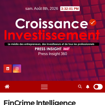
Skip
sam. Août 8th, 2026
3:32:02 PM
to
content
Press Insight 360
FinCrime Intelligence