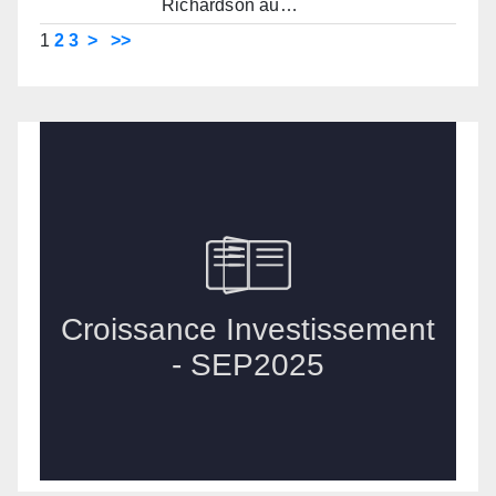
Richardson au…
1
2
3
>
>>