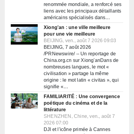
renommée mondiale, a renforcé ses
liens avec les principaux détaillants
américains spécialisés dans…
Xiong'an : une ville meilleure
pour une vie meilleure
BEIJING, ven., août 7 2026 09:03
BEIJING, 7 août 2026
/PRNewswire/ -- Un reportage de
China.org.cn sur Xiong'anDans de
nombreuses langues, le mot «
civilisation » partage la même
origine : le mot latin « civitas », qui
signifie «…
FAMILIARITÉ : Une convergence
poétique du cinéma et de la
littérature
SHENZHEN, Chine, ven., août 7
2026 07:00
DJI et l'icône primée à Cannes