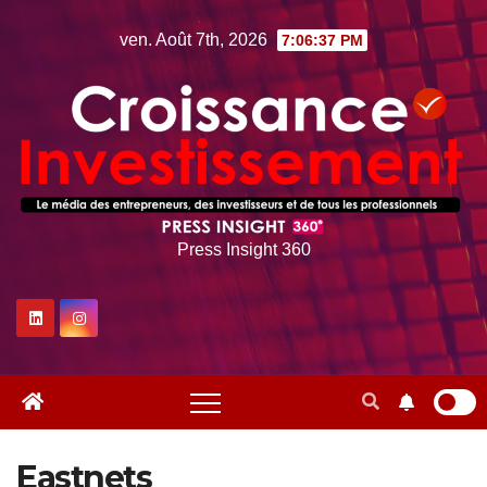
Skip
ven. Août 7th, 2026
7:06:38 PM
to
content
Press Insight 360
Eastnets