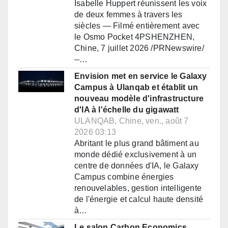
Isabelle Huppert réunissent les voix
de deux femmes à travers les
siècles — Filmé entièrement avec
le Osmo Pocket 4PSHENZHEN,
Chine, 7 juillet 2026 /PRNewswire/
--…
Envision met en service le Galaxy
Campus à Ulanqab et établit un
nouveau modèle d'infrastructure
d'IA à l'échelle du gigawatt
ULANQAB, Chine, ven., août 7
2026 03:13
Abritant le plus grand bâtiment au
monde dédié exclusivement à un
centre de données d'IA, le Galaxy
Campus combine énergies
renouvelables, gestion intelligente
de l'énergie et calcul haute densité
à…
Le salon Carbon Economics