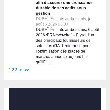
afin d'assurer une croissance
durable de ses actifs sous
gestion
DUBAÏ, Émirats arabes unis, jeu.,
août 6 2026 08:00
DUBAÏ, Émirats arabes unis, 6 août
2026 /PRNewswire/ -- Flytxt, l'un
des principaux fournisseurs de
solutions d'IA d'entreprise pour
l'optimisation des places de
marché, annonce aujourd'hui
qu'IIFL…
1
2
3
>
>>