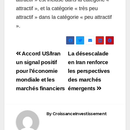
attractif », et la catégorie « très peu
attractif » dans la catégorie « peu attractif
».
Navigation
Accord US/Iran
La désescalade
de
un signal positif
en Iran renforce
pour l’économie
les perspectives
l’article
mondiale et les
des marchés
marchés financiers
émergents
By
CroissanceInvestissement