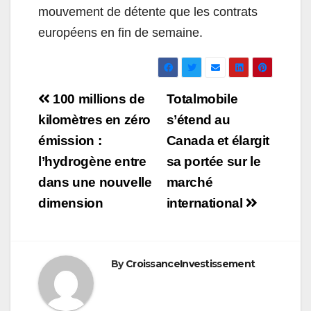
mouvement de détente que les contrats
européens en fin de semaine.
Navigation
100 millions de
Totalmobile
de
kilomètres en zéro
s’étend au
émission :
Canada et élargit
l’article
l’hydrogène entre
sa portée sur le
dans une nouvelle
marché
dimension
international
By
CroissanceInvestissement