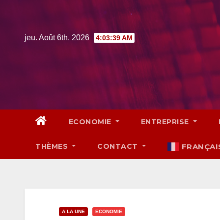
Skip
to
content
jeu. Août 6th, 2026
4:03:41 AM
ECONOMIE
ENTREPRISE
THÈMES
CONTACT
FRANÇAI
A LA UNE
ECONOMIE