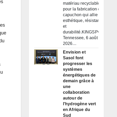
es
matériau recyclable
pour la fabrication d'un
capuchon qui allie
esthétique, résistance
les
et
durabilité.KINGSPORT,
 que
Tennessee, 6 août
 du
2026…
Envision et
Sasol font
progresser les
s
systèmes
du
énergétiques de
demain grâce à
une
collaboration
autour de
l'hydrogène vert
en Afrique du
Sud