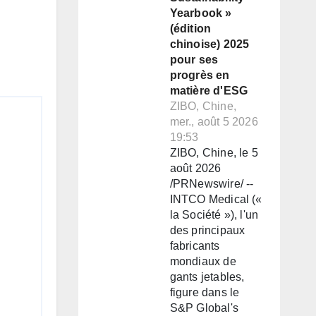
Yearbook »
(édition
chinoise) 2025
pour ses
progrès en
matière d'ESG
ZIBO, Chine,
mer., août 5 2026
19:53
ZIBO, Chine, le 5
août 2026
/PRNewswire/ --
INTCO Medical («
la Société »), l'un
des principaux
fabricants
mondiaux de
gants jetables,
figure dans le
S&P Global's