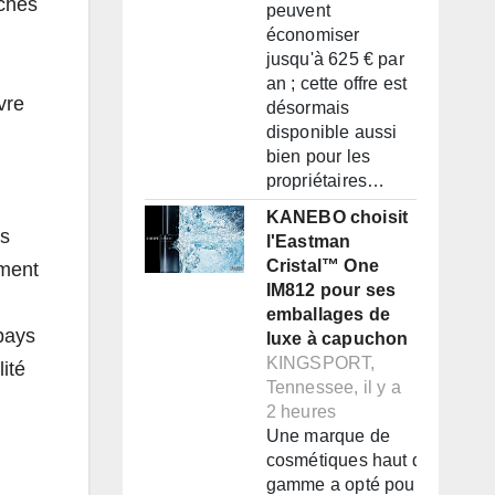
rchés
peuvent
économiser
jusqu'à 625 € par
an ; cette offre est
vre
désormais
disponible aussi
bien pour les
propriétaires…
KANEBO choisit
es
l'Eastman
Cristal™ One
ement
IM812 pour ses
emballages de
 pays
luxe à capuchon
KINGSPORT,
ité
Tennessee, il y a
2 heures
Une marque de
cosmétiques haut de
gamme a opté pour un