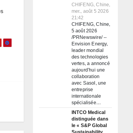
CHIFENG, Chine,
es
mer., août 5 2026
21:42
CHIFENG, Chine,
5 août 2026
/PRNewswire/ --
Envision Energy,
leader mondial
des technologies
vertes, a annoncé
aujourd'hui une
collaboration
avec Sasol, une
entreprise
internationale
spécialisée…
INTCO Medical
distinguée dans
le « S&P Global
Sustainability