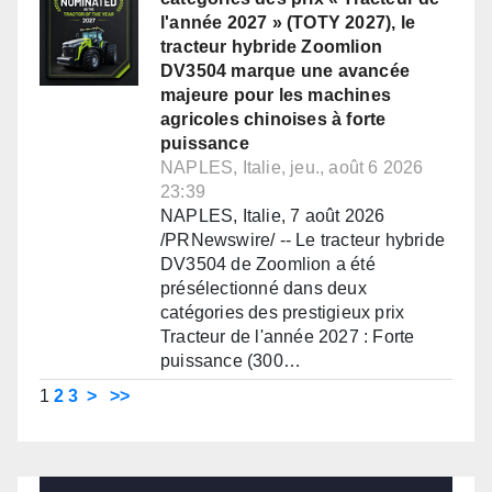
l'année 2027 » (TOTY 2027), le
tracteur hybride Zoomlion
DV3504 marque une avancée
majeure pour les machines
agricoles chinoises à forte
puissance
NAPLES, Italie, jeu., août 6 2026
23:39
NAPLES, Italie, 7 août 2026
/PRNewswire/ -- Le tracteur hybride
DV3504 de Zoomlion a été
présélectionné dans deux
catégories des prestigieux prix
Tracteur de l'année 2027 : Forte
puissance (300…
1
2
3
>
>>