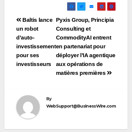
Navigation
Baltis lance
Pyxis Group, Principia
de
un robot
Consulting et
d’auto-
CommodityAI entrent
l’article
investissement
en partenariat pour
pour ses
déployer l’IA agentique
investisseurs
aux opérations de
matières premières
By
WebSupport@BusinessWire.com