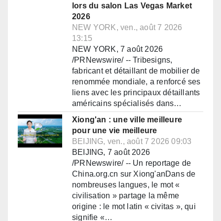
lors du salon Las Vegas Market
2026
NEW YORK, ven., août 7 2026
13:15
NEW YORK, 7 août 2026
/PRNewswire/ -- Tribesigns,
fabricant et détaillant de mobilier de
renommée mondiale, a renforcé ses
liens avec les principaux détaillants
américains spécialisés dans…
Xiong'an : une ville meilleure
pour une vie meilleure
BEIJING, ven., août 7 2026 09:03
BEIJING, 7 août 2026
/PRNewswire/ -- Un reportage de
China.org.cn sur Xiong'anDans de
nombreuses langues, le mot «
civilisation » partage la même
origine : le mot latin « civitas », qui
signifie «…