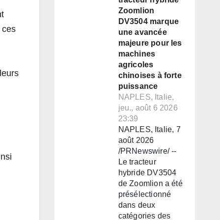
Zoomlion
t
DV3504 marque
e ces
une avancée
majeure pour les
machines
agricoles
leurs
chinoises à forte
puissance
NAPLES, Italie,
jeu., août 6 2026
23:39
NAPLES, Italie, 7
août 2026
/PRNewswire/ --
insi
Le tracteur
hybride DV3504
de Zoomlion a été
présélectionné
dans deux
catégories des