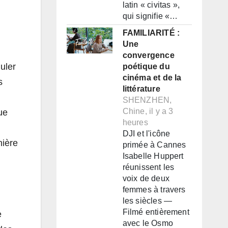
latin « civitas »,
qui signifie «…
FAMILIARITÉ :
Une
convergence
muler
poétique du
cinéma et de la
s
littérature
SHENZHEN,
Chine, il y a 3
ue
heures
DJI et l'icône
nière
primée à Cannes
Isabelle Huppert
réunissent les
voix de deux
femmes à travers
les siècles —
Filmé entièrement
e
avec le Osmo