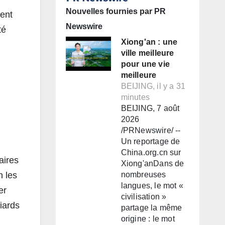
Nouvelles fournies par PR
ment
Newswire
té
Xiong'an : une
ville meilleure
pour une vie
meilleure
BEIJING, il y a 31
minutes
BEIJING, 7 août
2026
/PRNewswire/ --
Un reportage de
China.org.cn sur
aires
Xiong'anDans de
n les
nombreuses
langues, le mot «
er
civilisation »
iards
partage la même
origine : le mot