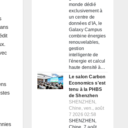
monde dédié
exclusivement à
un centre de
s
données d'IA, le
dans
Galaxy Campus
édit
combine énergies
renouvelables,
ux.
gestion
vec
intelligente de
l'énergie et calcul
haute densité à…
Le salon Carbon
Economics s'est
ens
tenu à la PHBS
ostes
de Shenzhen
SHENZHEN,
Chine, ven., août
7 2026 02:58
SHENZHEN,
nnies
Chine, 7 août