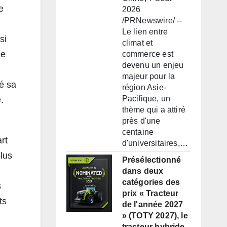
e
2026
/PRNewswire/ --
Le lien entre
si
climat et
ce
commerce est
devenu un enjeu
majeur pour la
ré sa
région Asie-
Pacifique, un
.
thème qui a attiré
près d'une
centaine
rt
d'universitaires,…
plus
Présélectionné
dans deux
catégories des
s
prix « Tracteur
ts
de l'année 2027
» (TOTY 2027), le
tracteur hybride