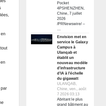
 des
Pocket
s
4PSHENZHEN,
Chine, 7 juillet
lées,
2026
/PRNewswire/ --
…
 en
Envision met en
service le Galaxy
Campus à
tout
Ulanqab et
établit un
 en
nouveau modèle
d'infrastructure
d'IA à l'échelle
du gigawatt
ULANQAB,
 par
Chine, ven., août
7 2026 03:13
Abritant le plus
ne
grand bâtiment au