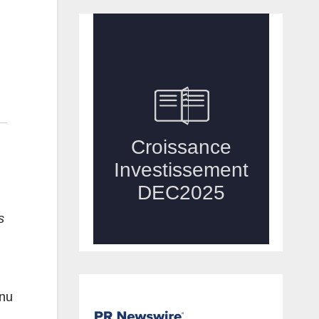
s
enu