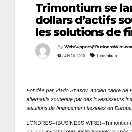
Trimontium se lan
dollars d’actifs s
les solutions de 
By
WebSupport@BusinessWire.co
Trimontium
JUIN 16, 2026
Fondée par Vlado Spasov, ancien cadre de Bl
alternatifs soutenue par des investisseurs i
solutions de financement flexibles en Europ
LONDRES--(BUSINESS WIRE)--Trimontium (la « 
par des investisseurs institutionnels et spéci