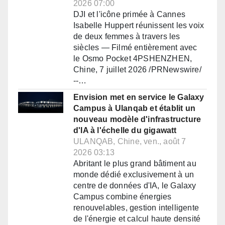
2026 07:00
DJI et l'icône primée à Cannes
Isabelle Huppert réunissent les voix
de deux femmes à travers les
siècles — Filmé entièrement avec
le Osmo Pocket 4PSHENZHEN,
Chine, 7 juillet 2026 /PRNewswire/
--…
Envision met en service le Galaxy
Campus à Ulanqab et établit un
nouveau modèle d'infrastructure
d'IA à l'échelle du gigawatt
ULANQAB, Chine, ven., août 7
2026 03:13
Abritant le plus grand bâtiment au
monde dédié exclusivement à un
centre de données d'IA, le Galaxy
Campus combine énergies
renouvelables, gestion intelligente
de l'énergie et calcul haute densité