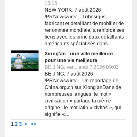
13:15
NEW YORK, 7 août 2026
/PRNewswire/ -- Tribesigns,
fabricant et détaillant de mobilier de
renommée mondiale, a renforcé ses
liens avec les principaux détaillants
américains spécialisés dans…
Xiong'an : une ville meilleure
pour une vie meilleure
BEIJING, ven., août 7 2026 09:03
BEIJING, 7 août 2026
/PRNewswire/ -- Un reportage de
China.org.cn sur Xiong'anDans de
nombreuses langues, le mot «
civilisation » partage la même
origine : le mot latin « civitas », qui
signifie «…
1
2
3
>
>>