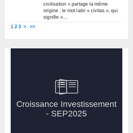
civilisation » partage la même
origine : le mot latin « civitas », qui
signifie «…
1
2
3
>
>>