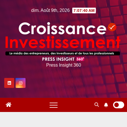
Skip
dim. Août 9th, 2026
7:07:41 AM
to
content
Press Insight 360