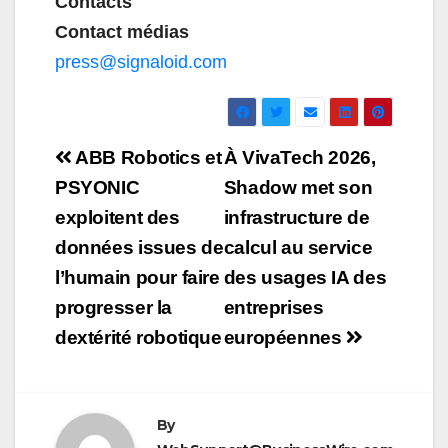
Contacts
Contact médias
press@signaloid.com
Navigation
ABB Robotics et
À VivaTech 2026,
de
PSYONIC
Shadow met son
exploitent des
infrastructure de
l’article
données issues de
calcul au service
l’humain pour faire
des usages IA des
progresser la
entreprises
dextérité robotique
européennes
By