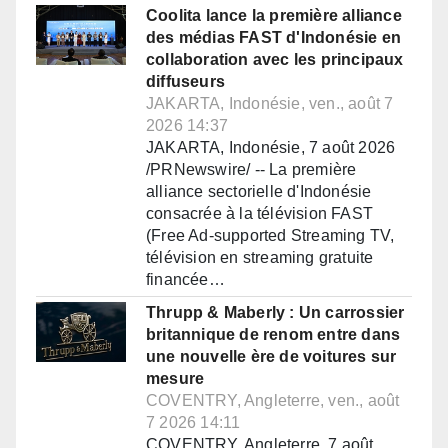
Coolita lance la première alliance
des médias FAST d'Indonésie en
collaboration avec les principaux
diffuseurs
JAKARTA, Indonésie, ven., août 7
2026 14:37
JAKARTA, Indonésie, 7 août 2026
/PRNewswire/ -- La première
alliance sectorielle d'Indonésie
consacrée à la télévision FAST
(Free Ad-supported Streaming TV,
télévision en streaming gratuite
financée…
Thrupp & Maberly : Un carrossier
britannique de renom entre dans
une nouvelle ère de voitures sur
mesure
COVENTRY, Angleterre, ven., août
7 2026 14:11
COVENTRY, Angleterre, 7 août