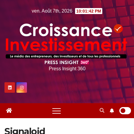
Skip
ven. Août 7th, 2026
10:01:43 PM
to
content
Press Insight 360
Signaloid