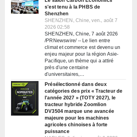
Le salon Carbon Economics
s'est tenu à la PHBS de
Shenzhen
SHENZHEN, Chine, ven., août 7
2026 02:58
SHENZHEN, Chine, 7 août 2026
/PRNewswire/ -- Le lien entre
climat et commerce est devenu un
enjeu majeur pour la région Asie-
Pacifique, un thème qui a attiré
près d'une centaine
d'universitaires,…
Présélectionné dans deux
catégories des prix « Tracteur de
l'année 2027 » (TOTY 2027), le
tracteur hybride Zoomlion
DV3504 marque une avancée
majeure pour les machines
agricoles chinoises à forte
puissance