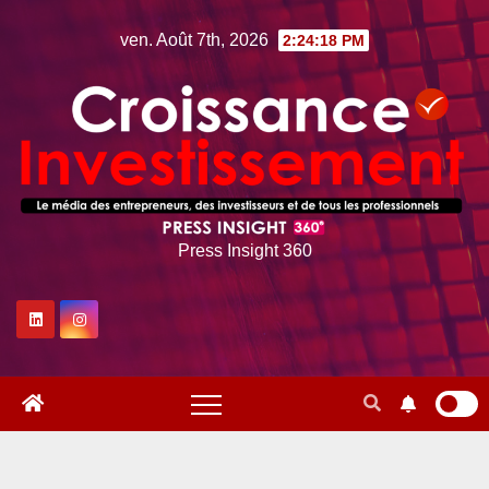
Skip
ven. Août 7th, 2026
2:24:19 PM
to
content
Press Insight 360