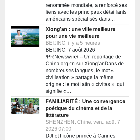
renommée mondiale, a renforcé ses
liens avec les principaux détaillants
américains spécialisés dans…
Xiong'an : une ville meilleure
pour une vie meilleure
BEIJING, il y a 5 heures
BEIJING, 7 août 2026
/PRNewswire/ -- Un reportage de
China.org.cn sur Xiong'anDans de
nombreuses langues, le mot «
civilisation » partage la même
origine : le mot latin « civitas », qui
signifie «…
FAMILIARITÉ : Une convergence
poétique du cinéma et de la
littérature
SHENZHEN, Chine, ven., août 7
2026 07:00
DJI et l'icône primée à Cannes