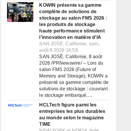
KOWIN présente sa gamme
complète de solutions de
stockage au salon FMS 2026 :
les produits de stockage
haute performance stimulent
l'innovation en matière d'IA
SAN JOSÉ, Californie, sam.,
août 8 2026 16:59
SAN JOSÉ, Californie, 8 août
2026 /PRNewswire/ -- Lors du
salon FMS 2026 (Future of
Memory and Storage), KOWIN a
présenté sa gamme complète de
solutions de stockage : couvrant
le stockage embarqué,…
HCLTech figure parmi les
entreprises les plus durables
au monde selon le magazine
TIME
NEW YORK et NOIDA, Inde,