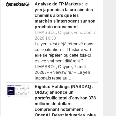
Analyse de FP Markets : le
yen japonais à la croisée des
chemins alors que les
marchés s'interrogent sur son
prochain mouvement
LIMASSOL, Chypre, ven., août 7
2026 16:38
Le yen s'est déjà retrouvé dans
cette situation — l'histoire va-t-
elle se répéter, ou cette fois-ci
est-ce vraiment différent ?
LIMASSOL, Chypre, 7 août
2026 /PRNewswire/ -- Le yen
japonais reste au…
Eightco Holdings (NASDAQ :
ORBS) annonce un
portefeuille total d'environ 378
millions de dollars,
comprenant notamment
OpenAI, Beast Industries, plus